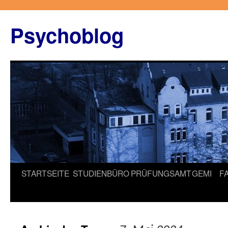
Zum
Inhalt
Psychoblog
springen
STARTSEITE
STUDIENBÜRO
PRÜFUNGSAMT
GEMI
F