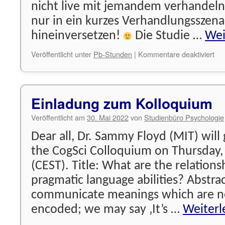
nicht live mit jemandem verhandeln,
nur in ein kurzes Verhandlungsszena
hineinversetzen!
Die Studie …
Wei
für
Veröffentlicht unter
Pb-Stunden
|
Kommentare deaktiviert
Pr
ges
Einladung zum Kolloquium
Veröffentlicht am
30. Mai 2022
von
Studienbüro Psychologie
Dear all, Dr. Sammy Floyd (MIT) will g
the CogSci Colloquium on Thursday, 
(CEST). Title: What are the relation
pragmatic language abilities? Abstra
communicate meanings which are not
encoded; we may say ‚It’s …
Weiter