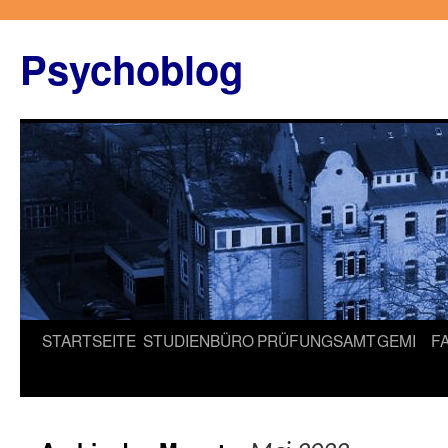
Zum
Inhalt
Psychoblog
springen
STARTSEITE
STUDIENBÜRO
PRÜFUNGSAMT
GEMI
F