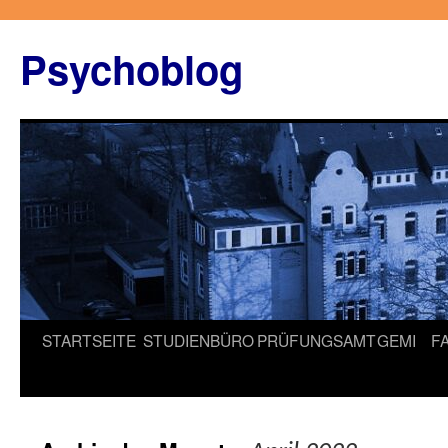
Zum
Inhalt
Psychoblog
springen
STARTSEITE
STUDIENBÜRO
PRÜFUNGSAMT
GEMI
F