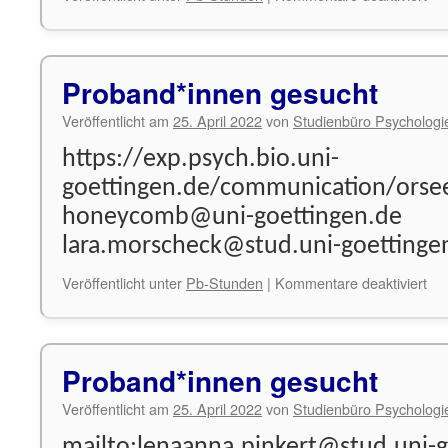
Pr
ges
Proband*innen gesucht
Veröffentlicht am
25. April 2022
von
Studienbüro Psychologi
https://exp.psych.bio.uni-
goettingen.de/communication/orsee
honeycomb@uni-goettingen.de
lara.morscheck@stud.uni-goettinge
für
Veröffentlicht unter
Pb-Stunden
|
Kommentare deaktiviert
Pr
ges
Proband*innen gesucht
Veröffentlicht am
25. April 2022
von
Studienbüro Psychologi
mailto:lenaanna.pinkert@stud.uni-g