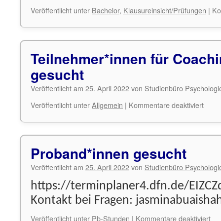
Veröffentlicht unter
Bachelor
,
Klausureinsicht/Prüfungen
|
Ko
Teilnehmer*innen für Coachi
gesucht
Veröffentlicht am
25. April 2022
von
Studienbüro Psychologi
für
Veröffentlicht unter
Allgemein
|
Kommentare deaktiviert
Teiln
für
Coach
gesuc
Proband*innen gesucht
Veröffentlicht am
25. April 2022
von
Studienbüro Psychologi
https://terminplaner4.dfn.de/EIZC
Kontakt bei Fragen: jasminabuaish
für
Veröffentlicht unter
Pb-Stunden
|
Kommentare deaktiviert