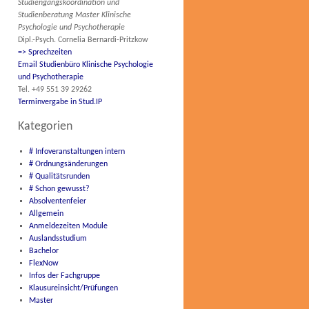
Studiengangskoordination und
Studienberatung Master Klinische
Psychologie und Psychotherapie
Dipl.-Psych. Cornelia Bernardi-Pritzkow
=> Sprechzeiten
Email Studienbüro Klinische Psychologie
und Psychotherapie
Tel. +49 551 39 29262
Terminvergabe in Stud.IP
Kategorien
# Infoveranstaltungen intern
# Ordnungsänderungen
# Qualitätsrunden
# Schon gewusst?
Absolventenfeier
Allgemein
Anmeldezeiten Module
Auslandsstudium
Bachelor
FlexNow
Infos der Fachgruppe
Klausureinsicht/Prüfungen
Master