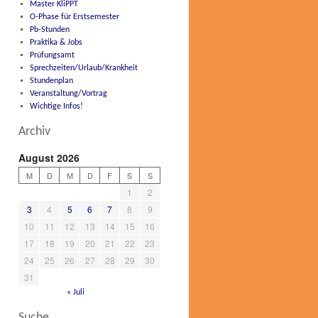
Master KliPPT
O-Phase für Erstsemester
Pb-Stunden
Praktika & Jobs
Prüfungsamt
Sprechzeiten/Urlaub/Krankheit
Stundenplan
Veranstaltung/Vortrag
Wichtige Infos!
Archiv
August 2026
M
D
M
D
F
S
S
1
2
3
4
5
6
7
8
9
10
11
12
13
14
15
16
17
18
19
20
21
22
23
24
25
26
27
28
29
30
31
« Juli
Suche