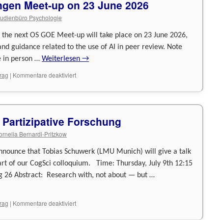
ngen Meet-up on 23 June 2026
tudienbüro Psychologie
 the next OS GOE Meet-up will take place on 23 June 2026,
nd guidance related to the use of AI in peer review. Note
e in person …
Weiterlesen
→
für
trag
|
Kommentare deaktiviert
Open
Science
Göttingen
Meet-
 Partizipative Forschung
up
on
ornelia Bernardi-Pritzkow
23
June
announce that Tobias Schuwerk (LMU Munich) will give a talk
2026
art of our CogSci colloquium. Time: Thursday, July 9th 12:15
 26 Abstract: Research with, not about — but …
für
trag
|
Kommentare deaktiviert
Vortrags-