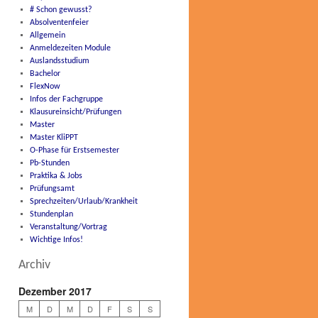
# Schon gewusst?
Absolventenfeier
Allgemein
Anmeldezeiten Module
Auslandsstudium
Bachelor
FlexNow
Infos der Fachgruppe
Klausureinsicht/Prüfungen
Master
Master KliPPT
O-Phase für Erstsemester
Pb-Stunden
Praktika & Jobs
Prüfungsamt
Sprechzeiten/Urlaub/Krankheit
Stundenplan
Veranstaltung/Vortrag
Wichtige Infos!
Archiv
Dezember 2017
M
D
M
D
F
S
S