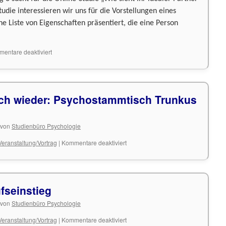
udie interessieren wir uns für die Vorstellungen eines
ne Liste von Eigenschaften präsentiert, die eine Person
für
entare deaktiviert
Probanden
gesucht
ch wieder: Psychostammtisch Trunkus
von
Studienbüro Psychologie
für
Veranstaltung/Vortrag
|
Kommentare deaktiviert
Auch
diesen
Mittwoch
wieder:
seinstieg
Psychostammtisch
Trunkus
von
Studienbüro Psychologie
Cerebri
für
Veranstaltung/Vortrag
|
Kommentare deaktiviert