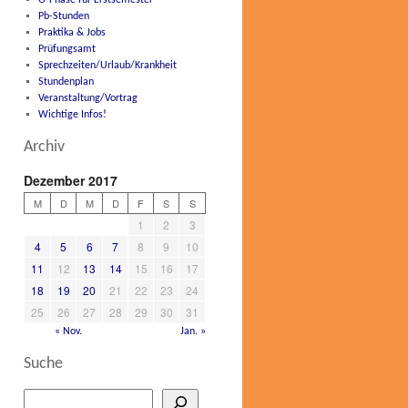
O-Phase für Erstsemester
Pb-Stunden
Praktika & Jobs
Prüfungsamt
Sprechzeiten/Urlaub/Krankheit
Stundenplan
Veranstaltung/Vortrag
Wichtige Infos!
Archiv
Dezember 2017
M
D
M
D
F
S
S
1
2
3
4
5
6
7
8
9
10
11
12
13
14
15
16
17
18
19
20
21
22
23
24
25
26
27
28
29
30
31
« Nov.
Jan. »
Suche