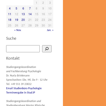
1
2
3
4
5
6
7
8
9
10
11
12
13
14
15
16
17
18
19
20
21
22
23
24
25
26
27
28
29
30
31
« Nov.
Jan. »
Suche
Kontakt
Studiengangskoordination
und Fachberatung Psychologie
Dr. Nuria Brinkmann
Sprechzeiten: Die, Mi, Do 9 - 12 Uhr
Tel. +49 551 39 23652
Email Studienbüro Psychologie
Terminvergabe in Stud.IP
Studiengangskoordination und
Studienberatung Master Klinische