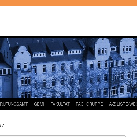
PRÜFUNGSAMT
GEMI
FAKULTÄT
FACHGRUPPE
A-Z LISTE/W
17