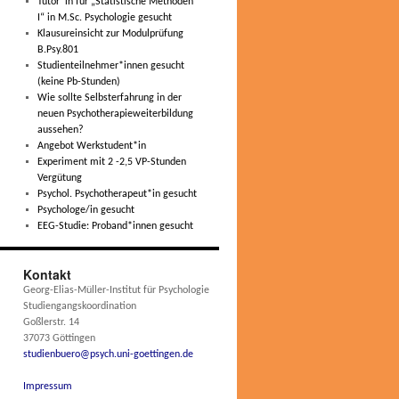
Tutor*in für „Statistische Methoden
I“ in M.Sc. Psychologie gesucht
Klausureinsicht zur Modulprüfung
B.Psy.801
Studienteilnehmer*innen gesucht
(keine Pb-Stunden)
Wie sollte Selbsterfahrung in der
neuen Psychotherapieweiterbildung
aussehen?
Angebot Werkstudent*in
Experiment mit 2 -2,5 VP-Stunden
Vergütung
Psychol. Psychotherapeut*in gesucht
Psychologe/in gesucht
EEG-Studie: Proband*innen gesucht
Kontakt
Georg-Elias-Müller-Institut für Psychologie
Studiengangskoordination
Goßlerstr. 14
37073 Göttingen
studienbuero@psych.uni-goettingen.de
Impressum