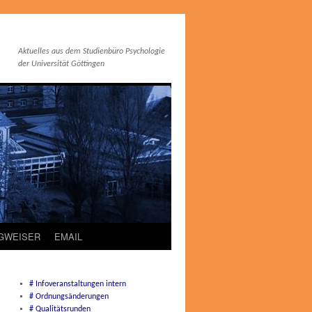
Aktuelles aus dem Studienbüro Psychologie
der Universität Göttingen
EGWEISER
EMAIL
# Infoveranstaltungen intern
# Ordnungsänderungen
# Qualitätsrunden