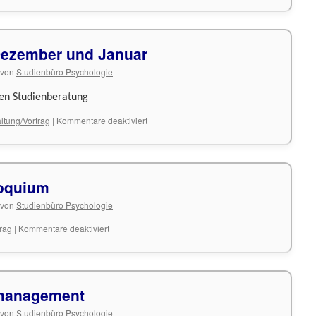
zum
Vortrag
Dezember und Januar
von
Studienbüro Psychologie
len Studienberatung
für
ltung/Vortrag
|
Kommentare deaktiviert
Halbzeit-
Check
im
Dezember
loquium
und
Januar
von
Studienbüro Psychologie
für
trag
|
Kommentare deaktiviert
Einladung
zum
Kolloquium
tmanagement
von
Studienbüro Psychologie