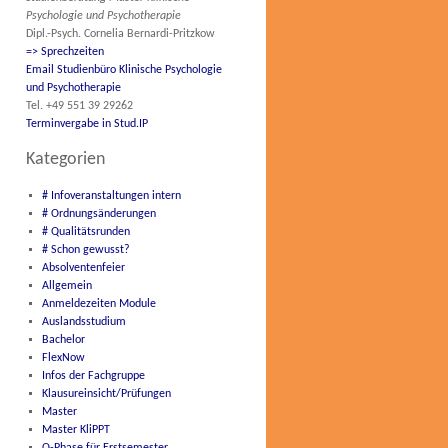
Psychologie und Psychotherapie
Dipl.-Psych. Cornelia Bernardi-Pritzkow
=> Sprechzeiten
Email Studienbüro Klinische Psychologie
und Psychotherapie
Tel. +49 551 39 29262
Terminvergabe in Stud.IP
Kategorien
# Infoveranstaltungen intern
# Ordnungsänderungen
# Qualitätsrunden
# Schon gewusst?
Absolventenfeier
Allgemein
Anmeldezeiten Module
Auslandsstudium
Bachelor
FlexNow
Infos der Fachgruppe
Klausureinsicht/Prüfungen
Master
Master KliPPT