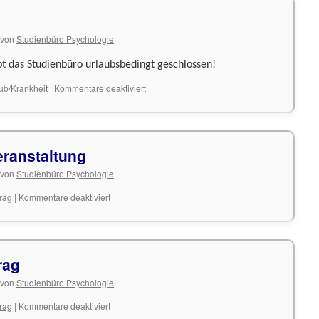
von
Studienbüro Psychologie
bt das Studienbüro urlaubsbedingt geschlossen!
für
ub/Krankheit
|
Kommentare deaktiviert
Urlaub
Studienbüro
eranstaltung
von
Studienbüro Psychologie
für
trag
|
Kommentare deaktiviert
Einladung
zur
Infoveranstaltung
rag
von
Studienbüro Psychologie
für
trag
|
Kommentare deaktiviert
Einladung