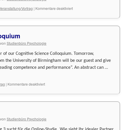
für
Veranstaltung/Vortrag
|
Kommentare deaktiviert
Volunteer
im
Eventmanagement
loquium
von
Studienbüro Psychologie
der of our Cognitive Science Colloquium. Tomorrow,
m the University of Birmingham will be our guest and give
eading competence and performance”. An abstract can …
für
trag
|
Kommentare deaktiviert
Einladung
zum
Kolloquium
von
Studienbüro Psychologie
g 3 sucht für die Online-Studie „Wie sieht Ihr idealer Partner