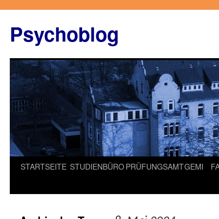
Zum
Inhalt
Psychoblog
springen
STARTSEITE
STUDIENBÜRO
PRÜFUNGSAMT
GEMI
F