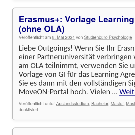
Erasmus+: Vorlage Learnin
(ohne OLA)
Veröffentlicht am
8. Mai 2024
von
Studienbüro Psychologie
Liebe Outgoings! Wenn Sie Ihr Era
einer Partneruniversität verbringen 
am OLA teilnimmt, verwenden Sie u
Vorlage von GI für das Learning Ag
Sie es dann mit den vollständigen S
MoveON-Portal hoch. Vielen …
Weit
Veröffentlicht unter
Auslandsstudium
,
Bachelor
,
Master
,
Mast
für
deaktiviert
Erasmus+:
Vorlage
Learning
Agreement