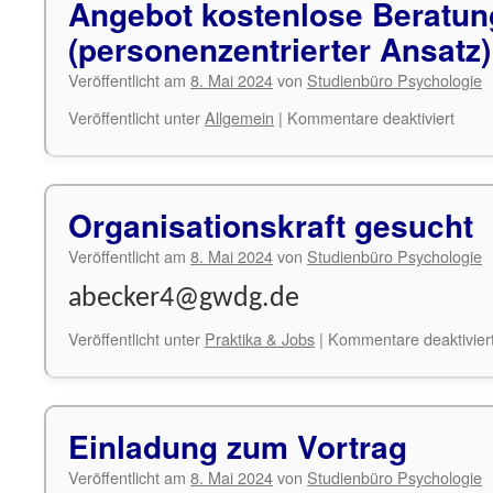
Angebot kostenlose Beratun
(ohne
OLA)
(personenzentrierter Ansatz)
Veröffentlicht am
8. Mai 2024
von
Studienbüro Psychologie
für
Veröffentlicht unter
Allgemein
|
Kommentare deaktiviert
Ange
koste
Bera
(pers
Organisationskraft gesucht
Ansat
Veröffentlicht am
8. Mai 2024
von
Studienbüro Psychologie
abecker4@gwdg.de
Veröffentlicht unter
Praktika & Jobs
|
Kommentare deaktivier
Einladung zum Vortrag
Veröffentlicht am
8. Mai 2024
von
Studienbüro Psychologie