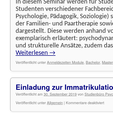
In diesem Seminar werden für Stud
Studenten verschiedener Fachbereic
Psychologie, Pädagogik, Soziologie) 
der Familien- und Paartherapie sowi
dargestellt. Diese werden anhand vo
exemplarisch erläutert: psychodyna
und strukturelle Ansätze, zudem das
Weiterlesen
→
Veröffentlicht unter
Anmeldezeiten Module
,
Bachelor
,
Master
Einladung zur Immatrikulatio
Veröffentlicht am
30. September 2019
von
Studienbüro Psyc
für
Veröffentlicht unter
Allgemein
|
Kommentare deaktiviert
Einla
zur