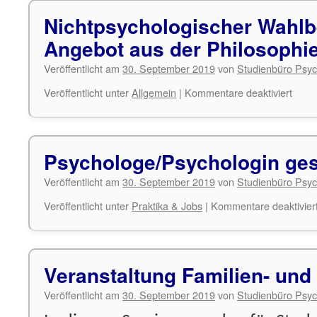
Nichtpsychologischer Wahlb
Angebot aus der Philosophi
Veröffentlicht am
30. September 2019
von
Studienbüro Psyc
für
Veröffentlicht unter
Allgemein
|
Kommentare deaktiviert
Nicht
Wahlb
Ange
aus
Psychologe/Psychologin ge
der
Philo
Veröffentlicht am
30. September 2019
von
Studienbüro Psyc
Veröffentlicht unter
Praktika & Jobs
|
Kommentare deaktivier
Veranstaltung Familien- und 
Veröffentlicht am
30. September 2019
von
Studienbüro Psyc