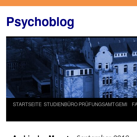
Zum
Inhalt
Psychoblog
springen
STARTSEITE
STUDIENBÜRO
PRÜFUNGSAMT
GEMI
F