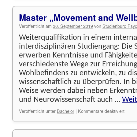
Immat
Master „Movement and Well
Veröffentlicht am
30. September 2019
von
Studienbüro Psyc
Weiterqualifikation in einem interna
interdisziplinären Studiengang: Die
erwerben Kenntnisse und Fähigkeit
verschiedenste Wege zur Erreichung
Wohlbefindens zu entwickeln, zu di
wissenschaftlich zu überprüfen. In bi
Weise werden dabei neben Erkenntn
und Neurowissenschaft auch …
Weit
für
Veröffentlicht unter
Bachelor
|
Kommentare deaktiviert
Maste
„Move
and
Wellbe