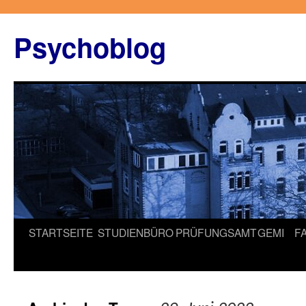
Zum
Inhalt
Psychoblog
springen
STARTSEITE
STUDIENBÜRO
PRÜFUNGSAMT
GEMI
F