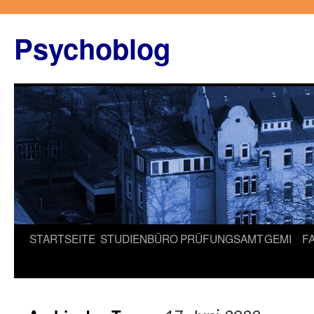
Zum
Inhalt
Psychoblog
springen
STARTSEITE
STUDIENBÜRO
PRÜFUNGSAMT
GEMI
F