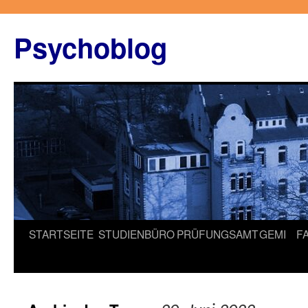
Zum
Inhalt
Psychoblog
springen
STARTSEITE
STUDIENBÜRO
PRÜFUNGSAMT
GEMI
F