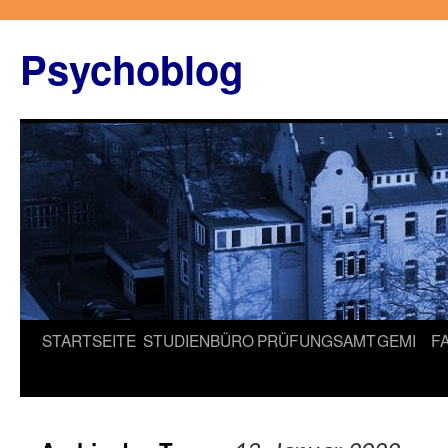
Zum
Inhalt
Psychoblog
springen
STARTSEITE
STUDIENBÜRO
PRÜFUNGSAMT
GEMI
F