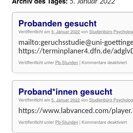
Archiv des Tages:
5. Januar 2022
Probanden gesucht
Veröffentlicht am
5. Januar 2022
von
Studienbüro Psycholog
mailto:geruchsstudie@uni-goetting
https://terminplaner4.dfn.de/adgl
für
Veröffentlicht unter
Pb-Stunden
|
Kommentare deaktiviert
Pr
ges
Proband*innen gesucht
Veröffentlicht am
5. Januar 2022
von
Studienbüro Psycholog
https://www.labvanced.com/player
für
Veröffentlicht unter
Pb-Stunden
|
Kommentare deaktiviert
Pr