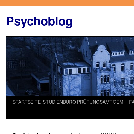
Zum
Inhalt
Psychoblog
springen
STARTSEITE
STUDIENBÜRO
PRÜFUNGSAMT
GEMI
F