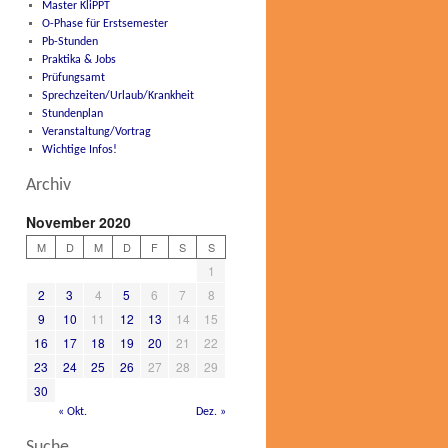
Master KliPPT
O-Phase für Erstsemester
Pb-Stunden
Praktika & Jobs
Prüfungsamt
Sprechzeiten/Urlaub/Krankheit
Stundenplan
Veranstaltung/Vortrag
Wichtige Infos!
Archiv
November 2020
M
D
M
D
F
S
S
1
2
3
4
5
6
7
8
9
10
11
12
13
14
15
16
17
18
19
20
21
22
23
24
25
26
27
28
29
30
« Okt.
Dez. »
Suche