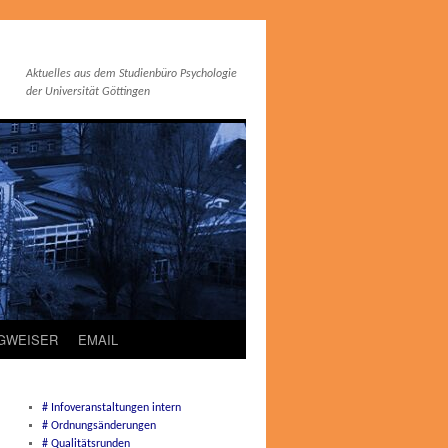
Aktuelles aus dem Studienbüro Psychologie
der Universität Göttingen
EGWEISER
EMAIL
# Infoveranstaltungen intern
# Ordnungsänderungen
# Qualitätsrunden