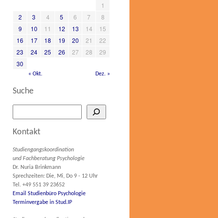
1
2
3
4
5
6
7
8
9
10
11
12
13
14
15
16
17
18
19
20
21
22
23
24
25
26
27
28
29
30
« Okt.
Dez. »
Suche
Kontakt
Studiengangskoordination
und Fachberatung Psychologie
Dr. Nuria Brinkmann
Sprechzeiten: Die, Mi, Do 9 - 12 Uhr
Tel. +49 551 39 23652
Email Studienbüro Psychologie
Terminvergabe in Stud.IP