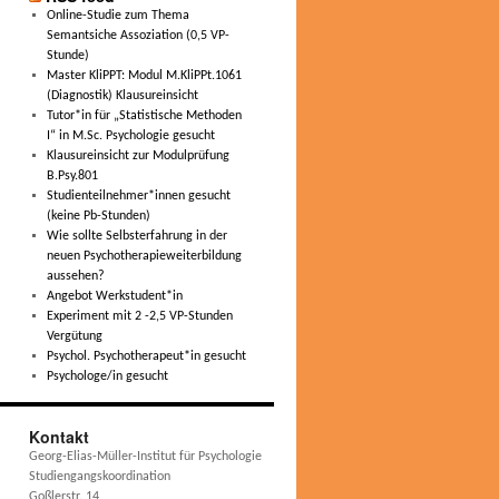
Online-Studie zum Thema
Semantsiche Assoziation (0,5 VP-
Stunde)
Master KliPPT: Modul M.KliPPt.1061
(Diagnostik) Klausureinsicht
Tutor*in für „Statistische Methoden
I“ in M.Sc. Psychologie gesucht
Klausureinsicht zur Modulprüfung
B.Psy.801
Studienteilnehmer*innen gesucht
(keine Pb-Stunden)
Wie sollte Selbsterfahrung in der
neuen Psychotherapieweiterbildung
aussehen?
Angebot Werkstudent*in
Experiment mit 2 -2,5 VP-Stunden
Vergütung
Psychol. Psychotherapeut*in gesucht
Psychologe/in gesucht
Kontakt
Georg-Elias-Müller-Institut für Psychologie
Studiengangskoordination
Goßlerstr. 14