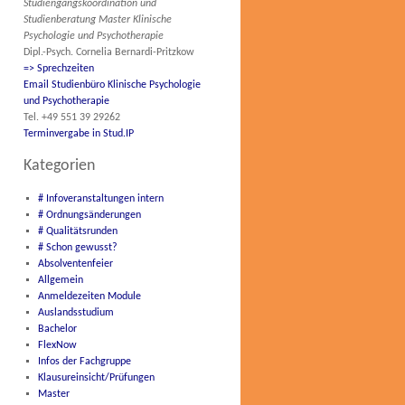
Studiengangskoordination und
Studienberatung Master Klinische
Psychologie und Psychotherapie
Dipl.-Psych. Cornelia Bernardi-Pritzkow
=> Sprechzeiten
Email Studienbüro Klinische Psychologie
und Psychotherapie
Tel. +49 551 39 29262
Terminvergabe in Stud.IP
Kategorien
# Infoveranstaltungen intern
# Ordnungsänderungen
# Qualitätsrunden
# Schon gewusst?
Absolventenfeier
Allgemein
Anmeldezeiten Module
Auslandsstudium
Bachelor
FlexNow
Infos der Fachgruppe
Klausureinsicht/Prüfungen
Master