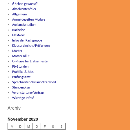
# Schon gewusst?
Absolventenfeier
Allgemein
Anmeldezeiten Module
Auslandsstudium
Bachelor
FlexNow
Infos der Fachgruppe
Klausureinsicht/Prüfungen
Master
Master KliPPT
O-Phase für Erstsemester
Pb-Stunden
Praktika & Jobs
Prüfungsamt
Sprechzeiten/Urlaub/Krankheit
Stundenplan
Veranstaltung/Vortrag
Wichtige Infos!
Archiv
November 2020
M
D
M
D
F
S
S