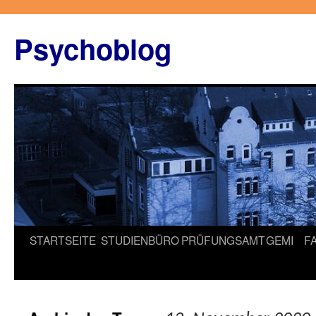
Zum
Inhalt
Psychoblog
springen
STARTSEITE
STUDIENBÜRO
PRÜFUNGSAMT
GEMI
F