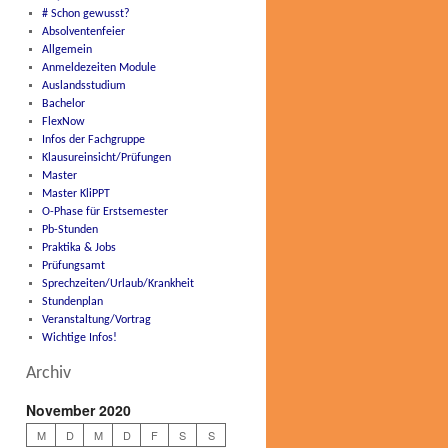
# Schon gewusst?
Absolventenfeier
Allgemein
Anmeldezeiten Module
Auslandsstudium
Bachelor
FlexNow
Infos der Fachgruppe
Klausureinsicht/Prüfungen
Master
Master KliPPT
O-Phase für Erstsemester
Pb-Stunden
Praktika & Jobs
Prüfungsamt
Sprechzeiten/Urlaub/Krankheit
Stundenplan
Veranstaltung/Vortrag
Wichtige Infos!
Archiv
November 2020
M
D
M
D
F
S
S