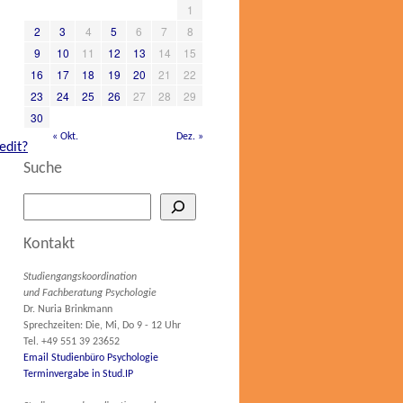
1
2
3
4
5
6
7
8
9
10
11
12
13
14
15
16
17
18
19
20
21
22
23
24
25
26
27
28
29
30
« Okt.
Dez. »
edit?
Suche
Kontakt
Studiengangskoordination
und Fachberatung Psychologie
Dr. Nuria Brinkmann
Sprechzeiten: Die, Mi, Do 9 - 12 Uhr
Tel. +49 551 39 23652
Email Studienbüro Psychologie
Terminvergabe in Stud.IP