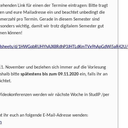
tehenden Link für einen der Termine eintragen: Bitte tragt
en und eure Mailadresse ein und beachtet unbedingt die
merzahl pro Termin. Gerade in diesem Semester sind
esonders wichtig, damit wir trotz digitalem Semester gut
men können!
readsheets/d/1HWGqbRUHYhAJX8RdhP3JHTLdKmTVx9hApGdWi5aR42U/
11. November und beziehen sich immer auf die Vorlesung
shalb bitte
spätestens bis zum 09.11.2020
ein, falls ihr an
chtet.
Videokonferenzen werden wir nächste Woche in StudIP /per
t ihr euch an folgende E-Mail-Adresse wenden:
m