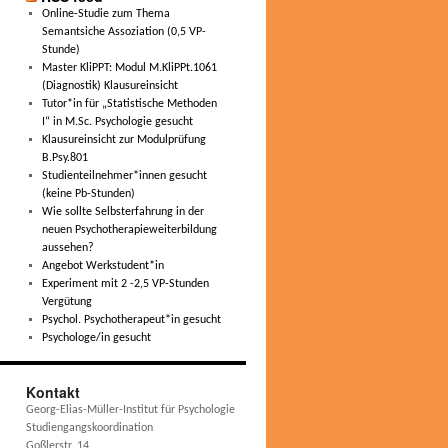
Online-Studie zum Thema
Semantsiche Assoziation (0,5 VP-
Stunde)
Master KliPPT: Modul M.KliPPt.1061
(Diagnostik) Klausureinsicht
Tutor*in für „Statistische Methoden
I“ in M.Sc. Psychologie gesucht
Klausureinsicht zur Modulprüfung
B.Psy.801
Studienteilnehmer*innen gesucht
(keine Pb-Stunden)
Wie sollte Selbsterfahrung in der
neuen Psychotherapieweiterbildung
aussehen?
Angebot Werkstudent*in
Experiment mit 2 -2,5 VP-Stunden
Vergütung
Psychol. Psychotherapeut*in gesucht
Psychologe/in gesucht
Kontakt
Georg-Elias-Müller-Institut für Psychologie
Studiengangskoordination
Goßlerstr. 14