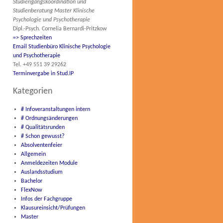
Studiengangskoordination und
Studienberatung Master Klinische
Psychologie und Psychotherapie
Dipl.-Psych. Cornelia Bernardi-Pritzkow
=> Sprechzeiten
Email Studienbüro Klinische Psychologie
und Psychotherapie
Tel. +49 551 39 29262
Terminvergabe in Stud.IP
Kategorien
# Infoveranstaltungen intern
# Ordnungsänderungen
# Qualitätsrunden
# Schon gewusst?
Absolventenfeier
Allgemein
Anmeldezeiten Module
Auslandsstudium
Bachelor
FlexNow
Infos der Fachgruppe
Klausureinsicht/Prüfungen
Master