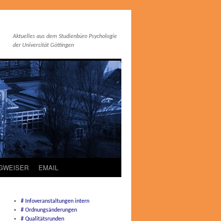
Aktuelles aus dem Studienbüro Psychologie
der Universität Göttingen
EGWEISER
EMAIL
# Infoveranstaltungen intern
# Ordnungsänderungen
# Qualitätsrunden