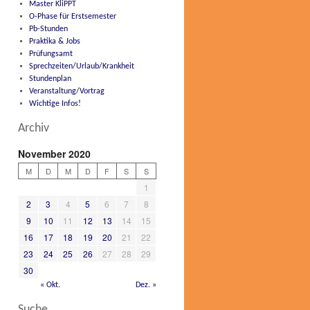
Master KliPPT
O-Phase für Erstsemester
Pb-Stunden
Praktika & Jobs
Prüfungsamt
Sprechzeiten/Urlaub/Krankheit
Stundenplan
Veranstaltung/Vortrag
Wichtige Infos!
Archiv
November 2020
M
D
M
D
F
S
S
1
2
3
4
5
6
7
8
9
10
11
12
13
14
15
16
17
18
19
20
21
22
23
24
25
26
27
28
29
30
« Okt.
Dez. »
Suche