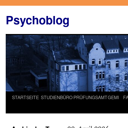
Zum
Inhalt
Psychoblog
springen
STARTSEITE
STUDIENBÜRO
PRÜFUNGSAMT
GEMI
F