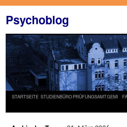
Zum
Inhalt
Psychoblog
springen
STARTSEITE
STUDIENBÜRO
PRÜFUNGSAMT
GEMI
F