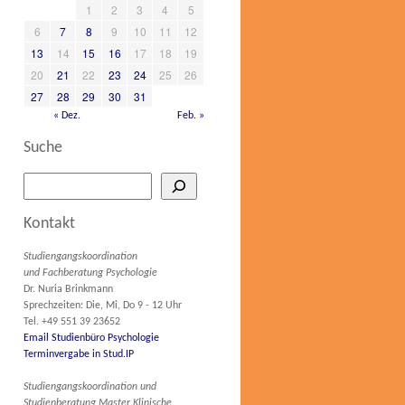
1
2
3
4
5
6
7
8
9
10
11
12
13
14
15
16
17
18
19
20
21
22
23
24
25
26
27
28
29
30
31
« Dez.
Feb. »
Suche
Kontakt
Studiengangskoordination
und Fachberatung Psychologie
Dr. Nuria Brinkmann
Sprechzeiten: Die, Mi, Do 9 - 12 Uhr
Tel. +49 551 39 23652
Email Studienbüro Psychologie
Terminvergabe in Stud.IP
Studiengangskoordination und
Studienberatung Master Klinische