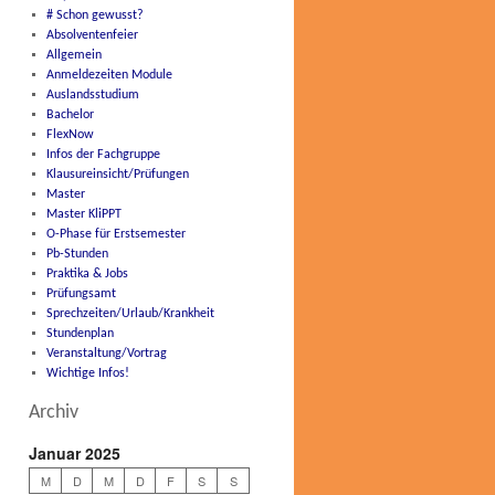
# Schon gewusst?
Absolventenfeier
Allgemein
Anmeldezeiten Module
Auslandsstudium
Bachelor
FlexNow
Infos der Fachgruppe
Klausureinsicht/Prüfungen
Master
Master KliPPT
O-Phase für Erstsemester
Pb-Stunden
Praktika & Jobs
Prüfungsamt
Sprechzeiten/Urlaub/Krankheit
Stundenplan
Veranstaltung/Vortrag
Wichtige Infos!
Archiv
Januar 2025
M
D
M
D
F
S
S