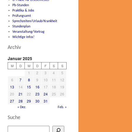
O-Phase für Erstsemester
Pb-Stunden
Praktika & Jobs
Prüfungsamt
Sprechzeiten/Urlaub/Krankheit
Stundenplan
Veranstaltung/Vortrag
Wichtige Infos!
Archiv
Januar 2025
M
D
M
D
F
S
S
1
2
3
4
5
6
7
8
9
10
11
12
13
14
15
16
17
18
19
20
21
22
23
24
25
26
27
28
29
30
31
« Dez.
Feb. »
Suche