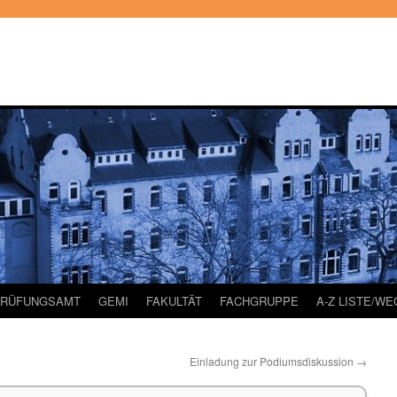
PRÜFUNGSAMT
GEMI
FAKULTÄT
FACHGRUPPE
A-Z LISTE/W
Einladung zur Podiumsdiskussion
→