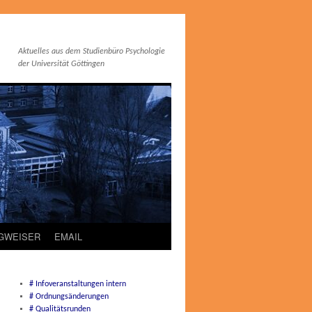
Aktuelles aus dem Studienbüro Psychologie
der Universität Göttingen
EGWEISER
EMAIL
# Infoveranstaltungen intern
# Ordnungsänderungen
# Qualitätsrunden