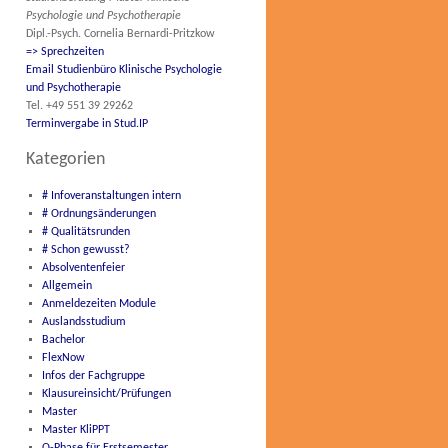
Psychologie und Psychotherapie
Dipl.-Psych. Cornelia Bernardi-Pritzkow
=> Sprechzeiten
Email Studienbüro Klinische Psychologie
und Psychotherapie
Tel. +49 551 39 29262
Terminvergabe in Stud.IP
Kategorien
# Infoveranstaltungen intern
# Ordnungsänderungen
# Qualitätsrunden
# Schon gewusst?
Absolventenfeier
Allgemein
Anmeldezeiten Module
Auslandsstudium
Bachelor
FlexNow
Infos der Fachgruppe
Klausureinsicht/Prüfungen
Master
Master KliPPT