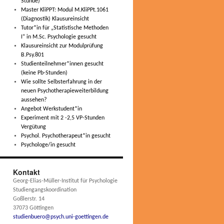
Stunde)
Master KliPPT: Modul M.KliPPt.1061
(Diagnostik) Klausureinsicht
Tutor*in für „Statistische Methoden
I“ in M.Sc. Psychologie gesucht
Klausureinsicht zur Modulprüfung
B.Psy.801
Studienteilnehmer*innen gesucht
(keine Pb-Stunden)
Wie sollte Selbsterfahrung in der
neuen Psychotherapieweiterbildung
aussehen?
Angebot Werkstudent*in
Experiment mit 2 -2,5 VP-Stunden
Vergütung
Psychol. Psychotherapeut*in gesucht
Psychologe/in gesucht
Kontakt
Georg-Elias-Müller-Institut für Psychologie
Studiengangskoordination
Goßlerstr. 14
37073 Göttingen
studienbuero@psych.uni-goettingen.de