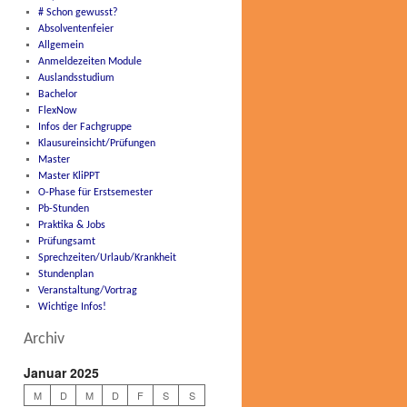
# Schon gewusst?
Absolventenfeier
Allgemein
Anmeldezeiten Module
Auslandsstudium
Bachelor
FlexNow
Infos der Fachgruppe
Klausureinsicht/Prüfungen
Master
Master KliPPT
O-Phase für Erstsemester
Pb-Stunden
Praktika & Jobs
Prüfungsamt
Sprechzeiten/Urlaub/Krankheit
Stundenplan
Veranstaltung/Vortrag
Wichtige Infos!
Archiv
Januar 2025
M
D
M
D
F
S
S