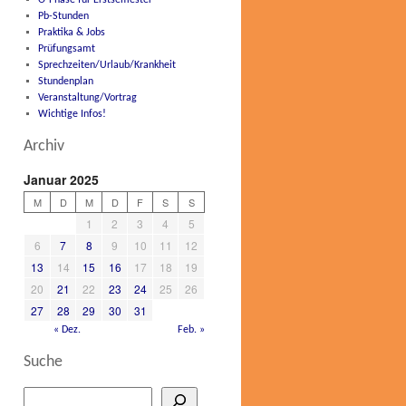
O-Phase für Erstsemester
Pb-Stunden
Praktika & Jobs
Prüfungsamt
Sprechzeiten/Urlaub/Krankheit
Stundenplan
Veranstaltung/Vortrag
Wichtige Infos!
Archiv
Januar 2025
M
D
M
D
F
S
S
1
2
3
4
5
6
7
8
9
10
11
12
13
14
15
16
17
18
19
20
21
22
23
24
25
26
27
28
29
30
31
« Dez.
Feb. »
Suche