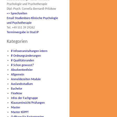
Psychologie und Psychotherapie
Dipl.-Psych. Cornelia Bernardi-Pritzkow
=> Sprechzeiten
Email Studienbüro Klinische Psychologie
und Psychotherapie
Tel. +49 551 39 29262
Terminvergabe in Stud.IP
Kategorien
# Infoveranstaltungen intern
# Ordnungsänderungen
# Qualitätsrunden
# Schon gewusst?
Absolventenfeier
Allgemein
Anmeldezeiten Module
Auslandsstudium
Bachelor
FlexNow
Infos der Fachgruppe
Klausureinsicht/Prüfungen
Master
Master KliPPT