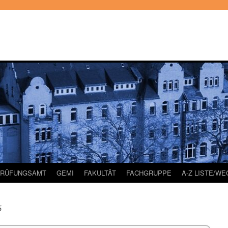
PRÜFUNGSAMT
GEMI
FAKULTÄT
FACHGRUPPE
A-Z LISTE/W
5