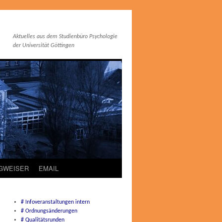
Aktuelles aus dem Studienbüro Psychologie
der Universität Göttingen
EGWEISER
EMAIL
# Infoveranstaltungen intern
# Ordnungsänderungen
# Qualitätsrunden