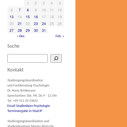
1
2
3
4
5
6
7
8
9
10
11
12
13
14
15
16
17
18
19
20
21
22
23
24
25
26
27
28
29
30
31
« Dez.
Feb. »
Suche
Kontakt
Studiengangskoordination
und Fachberatung Psychologie
Dr. Nuria Brinkmann
Sprechzeiten: Die, Mi, Do 9 - 12 Uhr
Tel. +49 551 39 23652
Email Studienbüro Psychologie
Terminvergabe in Stud.IP
Studiengangskoordination und
Studienberatung Master Klinische