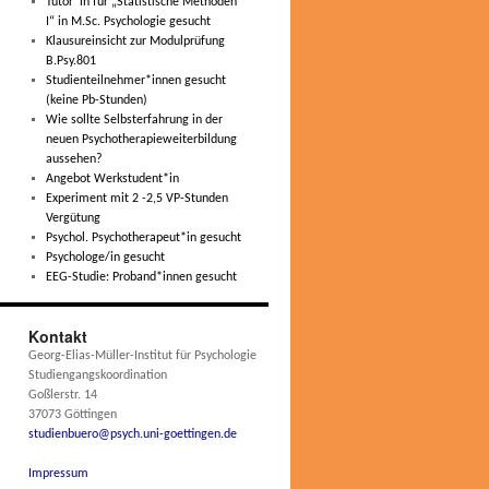
Tutor*in für „Statistische Methoden
I“ in M.Sc. Psychologie gesucht
Klausureinsicht zur Modulprüfung
B.Psy.801
Studienteilnehmer*innen gesucht
(keine Pb-Stunden)
Wie sollte Selbsterfahrung in der
neuen Psychotherapieweiterbildung
aussehen?
Angebot Werkstudent*in
Experiment mit 2 -2,5 VP-Stunden
Vergütung
Psychol. Psychotherapeut*in gesucht
Psychologe/in gesucht
EEG-Studie: Proband*innen gesucht
Kontakt
Georg-Elias-Müller-Institut für Psychologie
Studiengangskoordination
Goßlerstr. 14
37073 Göttingen
studienbuero@psych.uni-goettingen.de
Impressum