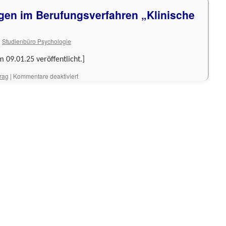
gen im Berufungsverfahren „Klinische
n
Studienbüro Psychologie
 09.01.25 veröffentlicht.]
für
trag
|
Kommentare deaktiviert
Einladung
zu
Vorträgen
im
Berufungsverfahren
„Klinische
Psychologie“