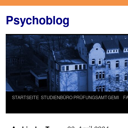
Zum
Inhalt
Psychoblog
springen
STARTSEITE
STUDIENBÜRO
PRÜFUNGSAMT
GEMI
F