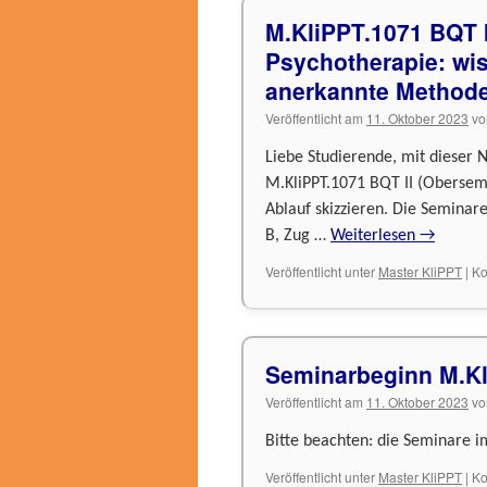
M.KliPPT.1071 BQT II
Psychotherapie: wis
anerkannte Methode
Veröffentlicht am
11. Oktober 2023
vo
Liebe Studierende, mit dieser
M.KliPPT.1071 BQT II (Obersem
Ablauf skizzieren. Die Seminare
B, Zug …
Weiterlesen
→
Veröffentlicht unter
Master KliPPT
|
Ko
Seminarbeginn M.Kl
Veröffentlicht am
11. Oktober 2023
vo
Bitte beachten: die Seminare i
Veröffentlicht unter
Master KliPPT
|
Ko