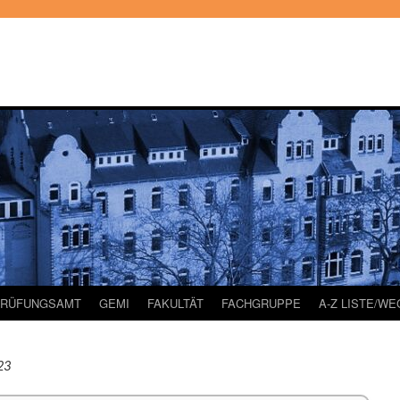
PRÜFUNGSAMT
GEMI
FAKULTÄT
FACHGRUPPE
A-Z LISTE/W
23