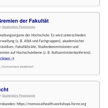
Seminarbeginn
anerkannte
M.KliPPT
Methoden
1041
der
Psychotherapie
remien der Fakultät
n
Studienbüro Psychologie
rwaltungsorgane der Hochschule. Es wird unterschieden
erwaltung (z. B. AStA und Fachgruppen), akademischer
 Präsidium, Fakultätsräte, Studienkommissionen und
mien auf Hochschulebene (z. B. Kultusministerkonferenz).
erlesen
→
für
|
Kommentare deaktiviert
#
Schon
gewusst?
Gremien
ucht
der
Fakultät
n
Studienbüro Psychologie
robanden: https://menvocalhealth.workshops.formr.org