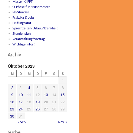
Master KliPPT
O-Phase für Erstsemester
Pb-Stunden
Praktika & Jobs
Prüfungsamt
Sprechzeiten/Urlaub/Krankheit
Stundenplan
Veranstaltung/Vortrag
Wichtige Infos!
Archiv
Oktober 2023
M
D
M
D
F
S
S
1
2
3
4
5
6
7
8
9
10
11
12
13
14
15
16
17
18
19
20
21
22
23
24
25
26
27
28
29
30
31
« Sep.
Nov. »
Suche