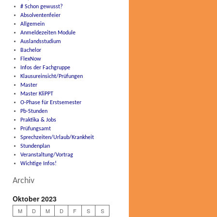
# Schon gewusst?
Absolventenfeier
Allgemein
Anmeldezeiten Module
Auslandsstudium
Bachelor
FlexNow
Infos der Fachgruppe
Klausureinsicht/Prüfungen
Master
Master KliPPT
O-Phase für Erstsemester
Pb-Stunden
Praktika & Jobs
Prüfungsamt
Sprechzeiten/Urlaub/Krankheit
Stundenplan
Veranstaltung/Vortrag
Wichtige Infos!
Archiv
Oktober 2023
M
D
M
D
F
S
S