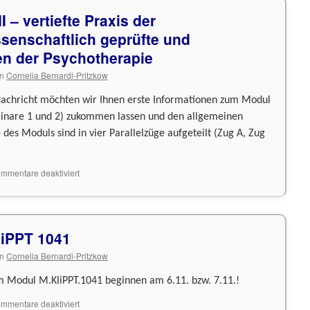
 – vertiefte Praxis der
senschaftlich geprüfte und
n der Psychotherapie
n
Cornelia Bernardi-Pritzkow
 Nachricht möchten wir Ihnen erste Informationen zum Modul
inare 1 und 2) zukommen lassen und den allgemeinen
 des Moduls sind in vier Parallelzüge aufgeteilt (Zug A, Zug
für
mmentare deaktiviert
M.KliPPT.1071
BQT
II
–
iPPT 1041
vertiefte
Praxis
n
Cornelia Bernardi-Pritzkow
der
Psychotherapie:
m Modul M.KliPPT.1041 beginnen am 6.11. bzw. 7.11.!
wissenschaftlich
geprüfte
für
mmentare deaktiviert
und