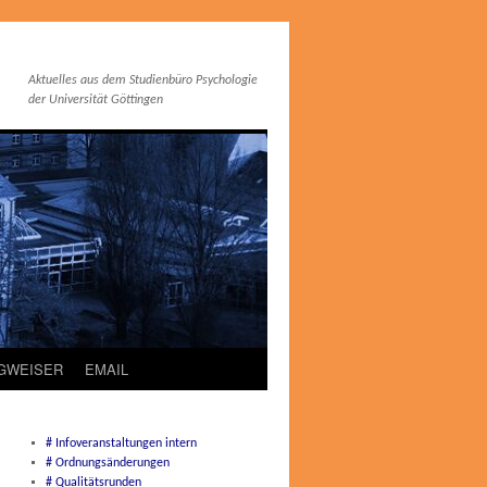
Aktuelles aus dem Studienbüro Psychologie
der Universität Göttingen
EGWEISER
EMAIL
# Infoveranstaltungen intern
# Ordnungsänderungen
# Qualitätsrunden