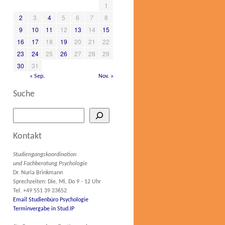
1
2
3
4
5
6
7
8
9
10
11
12
13
14
15
16
17
18
19
20
21
22
23
24
25
26
27
28
29
30
31
« Sep.
Nov. »
Suche
Kontakt
Studiengangskoordination
und Fachberatung Psychologie
Dr. Nuria Brinkmann
Sprechzeiten: Die, Mi, Do 9 - 12 Uhr
Tel. +49 551 39 23652
Email Studienbüro Psychologie
Terminvergabe in Stud.IP