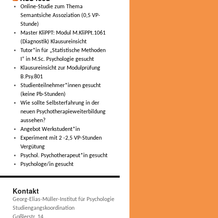
Online-Studie zum Thema
Semantsiche Assoziation (0,5 VP-
Stunde)
Master KliPPT: Modul M.KliPPt.1061
(Diagnostik) Klausureinsicht
Tutor*in für „Statistische Methoden
I“ in M.Sc. Psychologie gesucht
Klausureinsicht zur Modulprüfung
B.Psy.801
Studienteilnehmer*innen gesucht
(keine Pb-Stunden)
Wie sollte Selbsterfahrung in der
neuen Psychotherapieweiterbildung
aussehen?
Angebot Werkstudent*in
Experiment mit 2 -2,5 VP-Stunden
Vergütung
Psychol. Psychotherapeut*in gesucht
Psychologe/in gesucht
Kontakt
Georg-Elias-Müller-Institut für Psychologie
Studiengangskoordination
Goßlerstr. 14