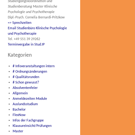
Studiengangskoordination und
Studienberatung Master Klinische
Psychologie und Psychotherapie
Dipl.-Psych. Cornelia Bernardi-Pritzkow
=> Sprechzeiten
Email Studienbüro Klinische Psychologie
und Psychotherapie
Tel. +49 551 39 29262
Terminvergabe in Stud.IP
Kategorien
# Infoveranstaltungen intern
# Ordnungsänderungen
# Qualitätsrunden
# Schon gewusst?
Absolventenfeier
Allgemein
Anmeldezeiten Module
Auslandsstudium
Bachelor
FlexNow
Infos der Fachgruppe
Klausureinsicht/Prüfungen
Master