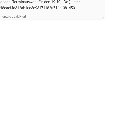
banden: Terminauswahl für den 19.10. (Do.) unter
/b/f8eacf4d312ab1ce3e93171182ff511a-381450
für
entare deaktiviert
Proband*innen
gesucht