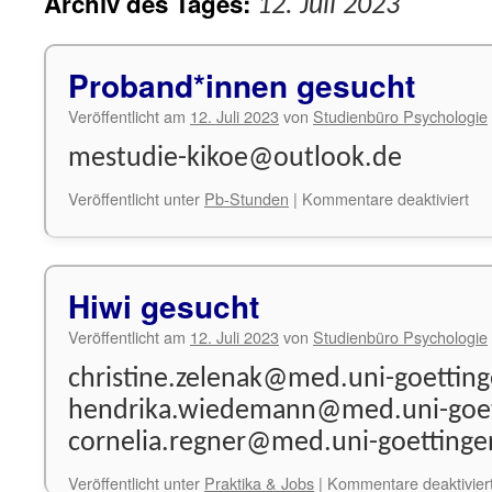
Archiv des Tages:
12. Juli 2023
Proband*innen gesucht
Veröffentlicht am
12. Juli 2023
von
Studienbüro Psychologie
mestudie-kikoe@outlook.de
für
Veröffentlicht unter
Pb-Stunden
|
Kommentare deaktiviert
Pr
ges
Hiwi gesucht
Veröffentlicht am
12. Juli 2023
von
Studienbüro Psychologie
christine.zelenak@med.uni-goettin
hendrika.wiedemann@med.uni-goet
cornelia.regner@med.uni-goettinge
Veröffentlicht unter
Praktika & Jobs
|
Kommentare deaktivier