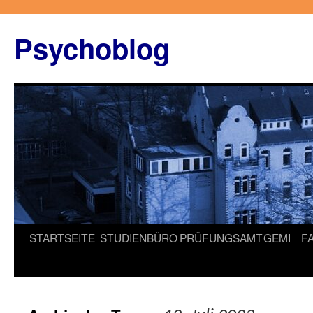
Zum
Inhalt
Psychoblog
springen
STARTSEITE
STUDIENBÜRO
PRÜFUNGSAMT
GEMI
F