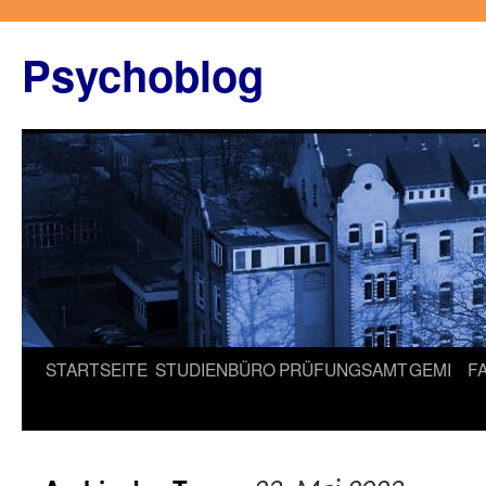
Zum
Inhalt
Psychoblog
springen
STARTSEITE
STUDIENBÜRO
PRÜFUNGSAMT
GEMI
F