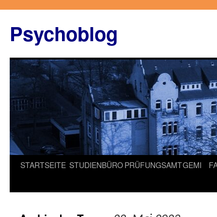
Zum
Inhalt
Psychoblog
springen
STARTSEITE
STUDIENBÜRO
PRÜFUNGSAMT
GEMI
F