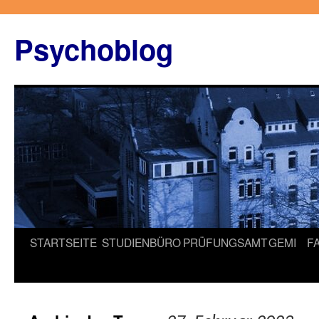
Zum
Inhalt
Psychoblog
springen
STARTSEITE
STUDIENBÜRO
PRÜFUNGSAMT
GEMI
F