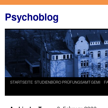
Zum
Inhalt
Psychoblog
springen
STARTSEITE
STUDIENBÜRO
PRÜFUNGSAMT
GEMI
F