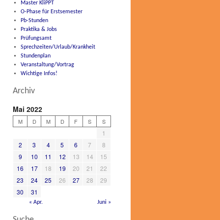
Master KliPPT
O-Phase für Erstsemester
Pb-Stunden
Praktika & Jobs
Prüfungsamt
Sprechzeiten/Urlaub/Krankheit
Stundenplan
Veranstaltung/Vortrag
Wichtige Infos!
Archiv
Mai 2022
M
D
M
D
F
S
S
1
2
3
4
5
6
7
8
9
10
11
12
13
14
15
16
17
18
19
20
21
22
23
24
25
26
27
28
29
30
31
« Apr.
Juni »
Suche