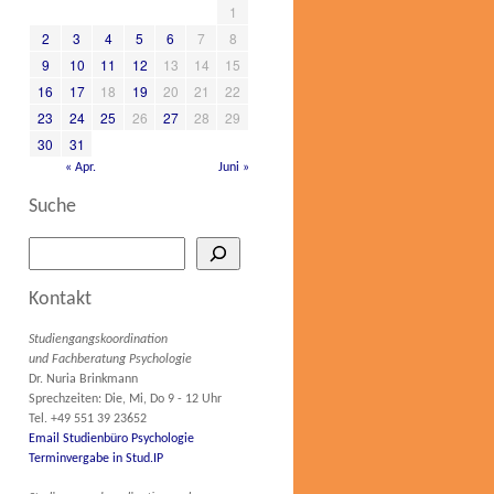
1
2
3
4
5
6
7
8
9
10
11
12
13
14
15
16
17
18
19
20
21
22
23
24
25
26
27
28
29
30
31
« Apr.
Juni »
Suche
Kontakt
Studiengangskoordination
und Fachberatung Psychologie
Dr. Nuria Brinkmann
Sprechzeiten: Die, Mi, Do 9 - 12 Uhr
Tel. +49 551 39 23652
Email Studienbüro Psychologie
Terminvergabe in Stud.IP