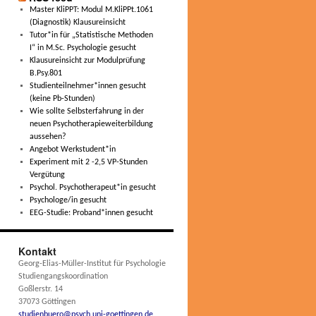
Master KliPPT: Modul M.KliPPt.1061
(Diagnostik) Klausureinsicht
Tutor*in für „Statistische Methoden
I“ in M.Sc. Psychologie gesucht
Klausureinsicht zur Modulprüfung
B.Psy.801
Studienteilnehmer*innen gesucht
(keine Pb-Stunden)
Wie sollte Selbsterfahrung in der
neuen Psychotherapieweiterbildung
aussehen?
Angebot Werkstudent*in
Experiment mit 2 -2,5 VP-Stunden
Vergütung
Psychol. Psychotherapeut*in gesucht
Psychologe/in gesucht
EEG-Studie: Proband*innen gesucht
Kontakt
Georg-Elias-Müller-Institut für Psychologie
Studiengangskoordination
Goßlerstr. 14
37073 Göttingen
studienbuero@psych.uni-goettingen.de