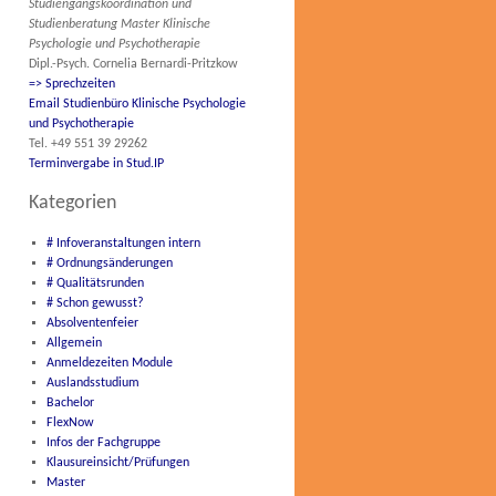
Studiengangskoordination und
Studienberatung Master Klinische
Psychologie und Psychotherapie
Dipl.-Psych. Cornelia Bernardi-Pritzkow
=> Sprechzeiten
Email Studienbüro Klinische Psychologie
und Psychotherapie
Tel. +49 551 39 29262
Terminvergabe in Stud.IP
Kategorien
# Infoveranstaltungen intern
# Ordnungsänderungen
# Qualitätsrunden
# Schon gewusst?
Absolventenfeier
Allgemein
Anmeldezeiten Module
Auslandsstudium
Bachelor
FlexNow
Infos der Fachgruppe
Klausureinsicht/Prüfungen
Master