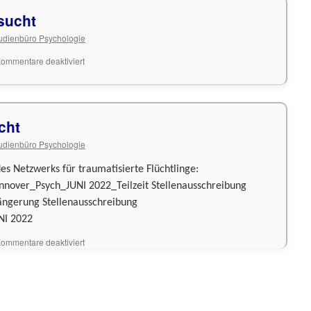
sucht
udienbüro Psychologie
für
ommentare deaktiviert
Praktikant*innen
gesucht
cht
udienbüro Psychologie
es Netzwerks für traumatisierte Flüchtlinge:
nover_Psych_JUNI 2022_Teilzeit Stellenausschreibung
ngerung Stellenausschreibung
NI 2022
für
ommentare deaktiviert
Psychologe/in
gesucht