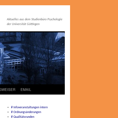
Aktuelles aus dem Studienbüro Psychologie
der Universität Göttingen
EGWEISER
EMAIL
# Infoveranstaltungen intern
# Ordnungsänderungen
# Qualitätsrunden