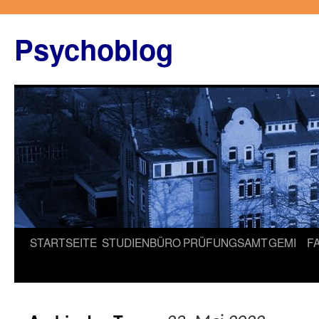
Zum
Inhalt
Psychoblog
springen
STARTSEITE
STUDIENBÜRO
PRÜFUNGSAMT
GEMI
F