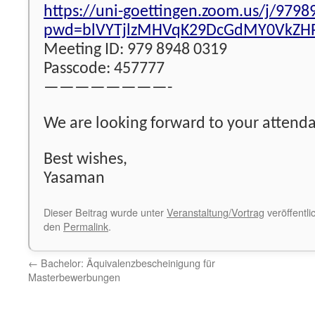
https://uni-goettingen.zoom.us/j/979
pwd=blVYTjlzMHVqK29DcGdMY0VkZH
Meeting ID: 979 8948 0319
Passcode: 457777
————————-
We are looking forward to your attend
Best wishes,
Yasaman
Dieser Beitrag wurde unter
Veranstaltung/Vortrag
veröffentli
den
Permalink
.
←
Bachelor: Äquivalenzbescheinigung für
Masterbewerbungen