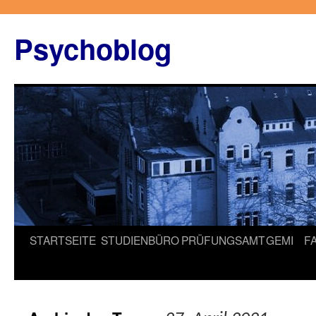
Zum
Inhalt
Psychoblog
springen
STARTSEITE
STUDIENBÜRO
PRÜFUNGSAMT
GEMI
F