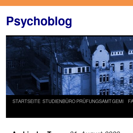
Zum
Inhalt
Psychoblog
springen
STARTSEITE
STUDIENBÜRO
PRÜFUNGSAMT
GEMI
F