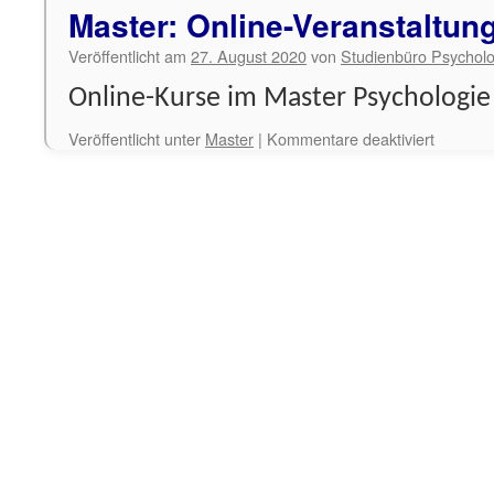
WiSe
Master: Online-Veranstaltun
20/21
Veröffentlicht am
27. August 2020
von
Studienbüro Psycholo
Online-Kurse im Master Psychologi
für
Veröffentlicht unter
Master
|
Kommentare deaktiviert
Master:
Online-
Veranst
WiSe
20/21