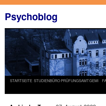
Zum
Inhalt
Psychoblog
springen
STARTSEITE
STUDIENBÜRO
PRÜFUNGSAMT
GEMI
F