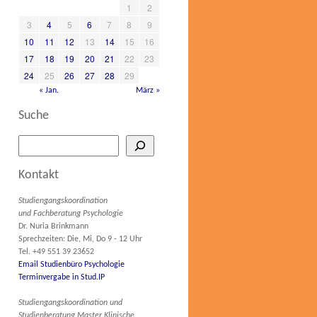
1
2
3
4
5
6
7
8
9
10
11
12
13
14
15
16
17
18
19
20
21
22
23
24
25
26
27
28
29
« Jan.
März »
Suche
Kontakt
Studiengangskoordination
und Fachberatung Psychologie
Dr. Nuria Brinkmann
Sprechzeiten: Die, Mi, Do 9 - 12 Uhr
Tel. +49 551 39 23652
Email Studienbüro Psychologie
Terminvergabe in Stud.IP
Studiengangskoordination und
Studienberatung Master Klinische