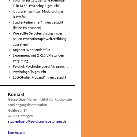
Tutor*in für „Statistische Methoden
I“ in M.Sc. Psychologie gesucht
Klausureinsicht zur Modulprüfung
B.Psy.801
Studienteilnehmer*innen gesucht
(keine Pb-Stunden)
Wie sollte Selbsterfahrung in der
neuen Psychotherapieweiterbildung
aussehen?
Angebot Werkstudent*in
Experiment mit 2 -2,5 VP-Stunden
Vergütung
Psychol. Psychotherapeut*in gesucht
Psychologe/in gesucht
EEG-Studie: Proband*innen gesucht
Kontakt
Georg-Elias-Müller-Institut für Psychologie
Studiengangskoordination
Goßlerstr. 14
37073 Göttingen
studienbuero@psych.uni-goettingen.de
Impressum