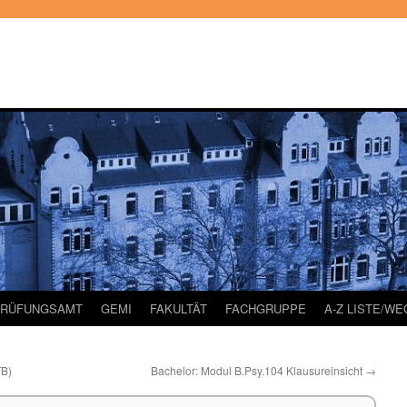
PRÜFUNGSAMT
GEMI
FAKULTÄT
FACHGRUPPE
A-Z LISTE/W
TB)
Bachelor: Modul B.Psy.104 Klausureinsicht
→