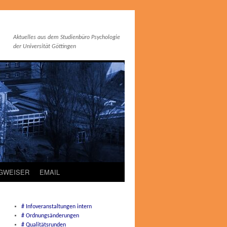
Aktuelles aus dem Studienbüro Psychologie
der Universität Göttingen
EGWEISER
EMAIL
# Infoveranstaltungen intern
# Ordnungsänderungen
# Qualitätsrunden