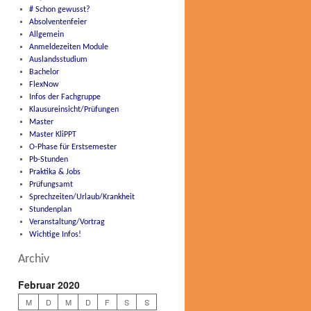
# Schon gewusst?
Absolventenfeier
Allgemein
Anmeldezeiten Module
Auslandsstudium
Bachelor
FlexNow
Infos der Fachgruppe
Klausureinsicht/Prüfungen
Master
Master KliPPT
O-Phase für Erstsemester
Pb-Stunden
Praktika & Jobs
Prüfungsamt
Sprechzeiten/Urlaub/Krankheit
Stundenplan
Veranstaltung/Vortrag
Wichtige Infos!
Archiv
Februar 2020
M
D
M
D
F
S
S