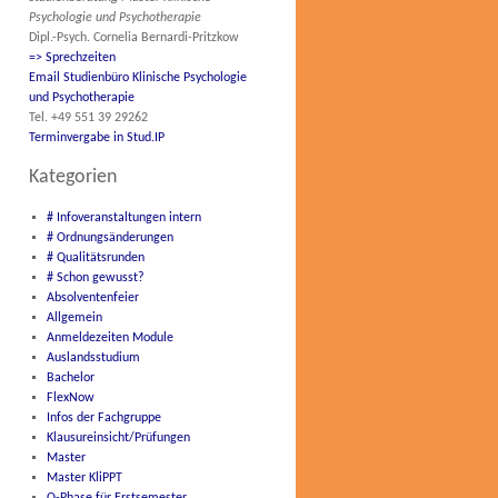
Psychologie und Psychotherapie
Dipl.-Psych. Cornelia Bernardi-Pritzkow
=> Sprechzeiten
Email Studienbüro Klinische Psychologie
und Psychotherapie
Tel. +49 551 39 29262
Terminvergabe in Stud.IP
Kategorien
# Infoveranstaltungen intern
# Ordnungsänderungen
# Qualitätsrunden
# Schon gewusst?
Absolventenfeier
Allgemein
Anmeldezeiten Module
Auslandsstudium
Bachelor
FlexNow
Infos der Fachgruppe
Klausureinsicht/Prüfungen
Master
Master KliPPT