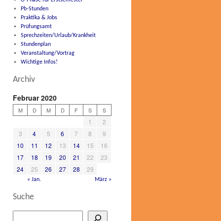
O-Phase für Erstsemester
Pb-Stunden
Praktika & Jobs
Prüfungsamt
Sprechzeiten/Urlaub/Krankheit
Stundenplan
Veranstaltung/Vortrag
Wichtige Infos!
Archiv
Februar 2020
M
D
M
D
F
S
S
1
2
3
4
5
6
7
8
9
10
11
12
13
14
15
16
17
18
19
20
21
22
23
24
25
26
27
28
29
« Jan.
März »
Suche