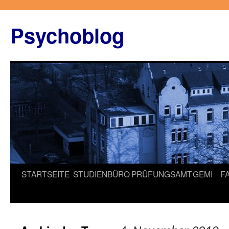
Zum
Inhalt
Psychoblog
springen
STARTSEITE
STUDIENBÜRO
PRÜFUNGSAMT
GEMI
F