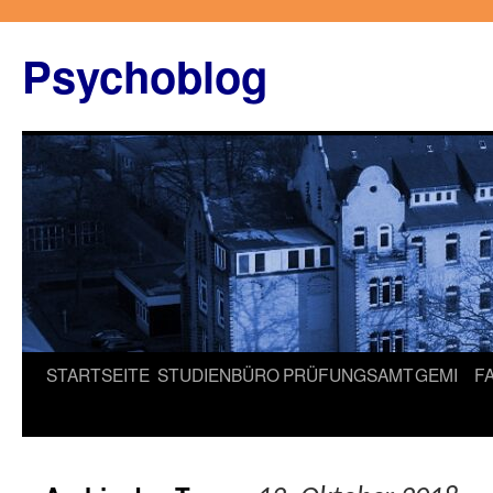
Zum
Inhalt
Psychoblog
springen
STARTSEITE
STUDIENBÜRO
PRÜFUNGSAMT
GEMI
F