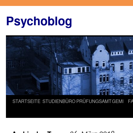
Zum
Inhalt
Psychoblog
springen
STARTSEITE
STUDIENBÜRO
PRÜFUNGSAMT
GEMI
F