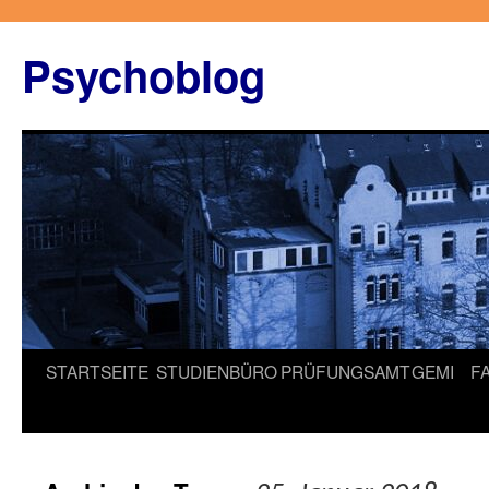
Zum
Inhalt
Psychoblog
springen
STARTSEITE
STUDIENBÜRO
PRÜFUNGSAMT
GEMI
F