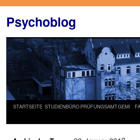
Zum
Inhalt
Psychoblog
springen
STARTSEITE
STUDIENBÜRO
PRÜFUNGSAMT
GEMI
F