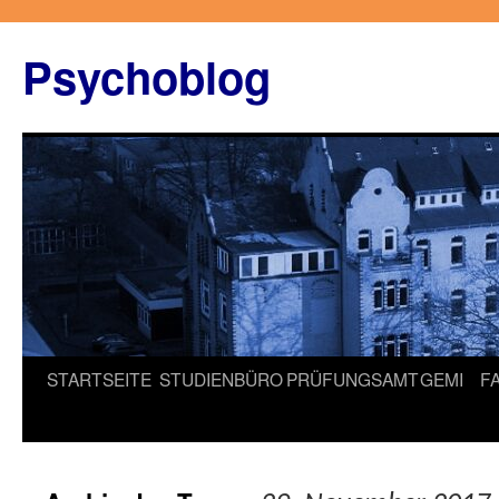
Zum
Inhalt
Psychoblog
springen
STARTSEITE
STUDIENBÜRO
PRÜFUNGSAMT
GEMI
F