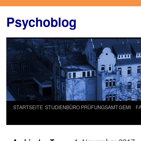
Zum
Inhalt
Psychoblog
springen
STARTSEITE
STUDIENBÜRO
PRÜFUNGSAMT
GEMI
F