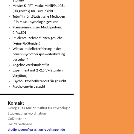
Stunde)
Master KliPPT: Modul M.KliPPt.1061
(Diagnostik) Klausureinsicht
Tutor*in für „Statistische Methoden
I“ in M.Sc. Psychologie gesucht
Klausureinsicht zur Modulprüfung
B.Psy.801
Studienteilnehmer*innen gesucht
(keine Pb-Stunden)
Wie sollte Selbsterfahrung in der
neuen Psychotherapieweiterbildung
aussehen?
Angebot Werkstudent*in
Experiment mit 2 -2,5 VP-Stunden
Vergütung
Psychol. Psychotherapeut*in gesucht
Psychologe/in gesucht
Kontakt
Georg-Elias-Müller-Institut für Psychologie
Studiengangskoordination
Goßlerstr. 14
37073 Göttingen
studienbuero@psych.uni-goettingen.de