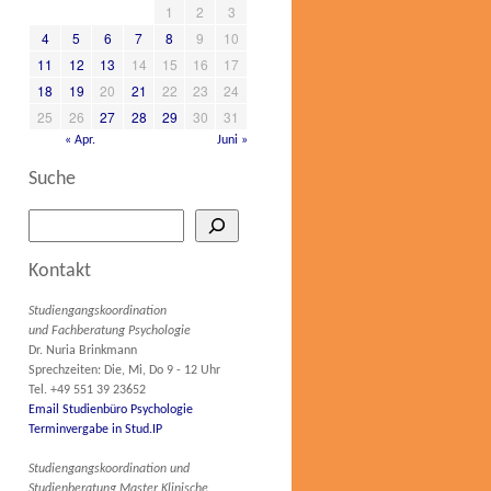
1
2
3
4
5
6
7
8
9
10
11
12
13
14
15
16
17
18
19
20
21
22
23
24
25
26
27
28
29
30
31
« Apr.
Juni »
Suche
Kontakt
Studiengangskoordination
und Fachberatung Psychologie
Dr. Nuria Brinkmann
Sprechzeiten: Die, Mi, Do 9 - 12 Uhr
Tel. +49 551 39 23652
Email Studienbüro Psychologie
Terminvergabe in Stud.IP
Studiengangskoordination und
Studienberatung Master Klinische