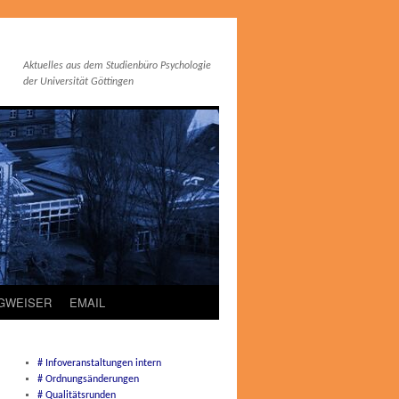
Aktuelles aus dem Studienbüro Psychologie
der Universität Göttingen
EGWEISER
EMAIL
# Infoveranstaltungen intern
# Ordnungsänderungen
# Qualitätsrunden