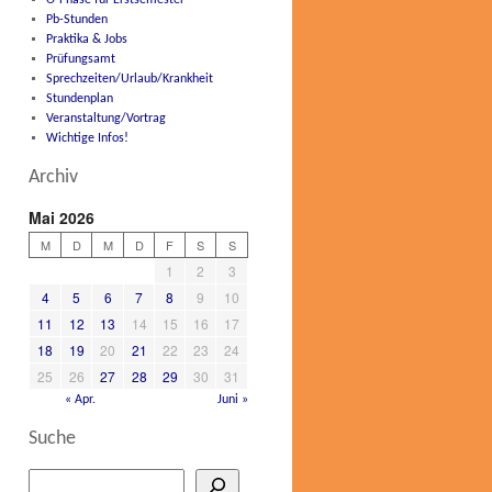
O-Phase für Erstsemester
Pb-Stunden
Praktika & Jobs
Prüfungsamt
Sprechzeiten/Urlaub/Krankheit
Stundenplan
Veranstaltung/Vortrag
Wichtige Infos!
Archiv
Mai 2026
M
D
M
D
F
S
S
1
2
3
4
5
6
7
8
9
10
11
12
13
14
15
16
17
18
19
20
21
22
23
24
25
26
27
28
29
30
31
« Apr.
Juni »
Suche