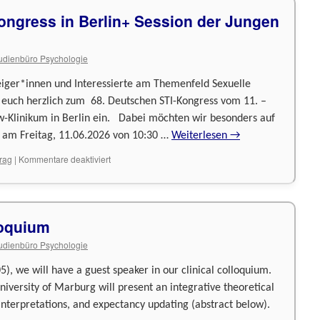
ongress in Berlin+ Session der Jungen
udienbüro Psychologie
eiger*innen und Interessierte am Themenfeld Sexuelle
 euch herzlich zum 68. Deutschen STI-Kongress vom 11. –
Klinikum in Berlin ein. Dabei möchten wir besonders auf
“ am Freitag, 11.06.2026 von 10:30 …
Weiterlesen
→
für
trag
|
Kommentare deaktiviert
68.
Deutscher
STI-
Kongress
loquium
in
Berlin+
udienbüro Psychologie
Session
der
), we will have a guest speaker in our clinical colloquium.
Jungen
DSTIG
University of Marburg will present an integrative theoretical
interpretations, and expectancy updating (abstract below).