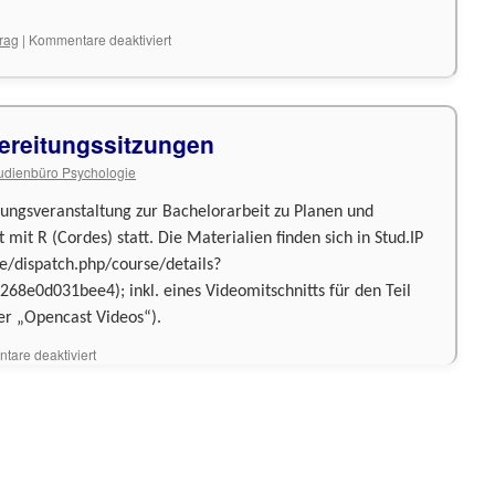
für
trag
|
Kommentare deaktiviert
Einladung
zum
Kolloquium
bereitungssitzungen
udienbüro Psychologie
hungsveranstaltung zur Bachelorarbeit zu Planen und
 mit R (Cordes) statt. Die Materialien finden sich in Stud.IP
de/dispatch.php/course/details?
e0d031bee4); inkl. eines Videomitschnitts für den Teil
er „Opencast Videos“).
für
are deaktiviert
Bachelorarbeit-
Vorbereitungssitzungen