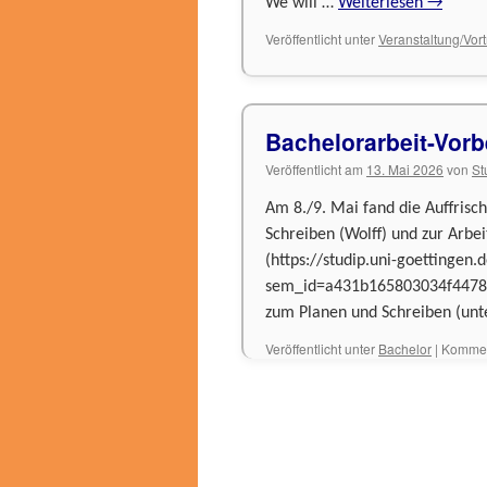
We will …
Weiterlesen
→
Veröffentlicht unter
Veranstaltung/Vor
Bachelorarbeit-Vor
Veröffentlicht am
13. Mai 2026
von
St
Am 8./9. Mai fand die Auffrisc
Schreiben (Wolff) und zur Arbeit
(https://studip.uni-goettingen.
sem_id=a431b165803034f4478268
zum Planen und Schreiben (unt
Veröffentlicht unter
Bachelor
|
Komment