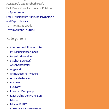
Psychologie und Psychotherapie
Dipl.-Psych. Cornelia Bernardi-Pritzkow
=> Sprechzeiten
Email Studienbüro Klinische Psychologie
und Psychotherapie
Tel. +49 551 39 29262
Terminvergabe in Stud.IP
Kategorien
# Infoveranstaltungen intern
# Ordnungsänderungen
# Qualitätsrunden
# Schon gewusst?
Absolventenfeier
Allgemein
Anmeldezeiten Module
Auslandsstudium
Bachelor
FlexNow
Infos der Fachgruppe
Klausureinsicht/Prüfungen
Master
Master KliPPT