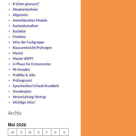
# Schon gewusst?
Absolventenfeier
Allgemein
Anmeldezeiten Module
Auslandsstudium
Bachelor
FlexNow
Infos der Fachgruppe
Klausureinsicht/Prüfungen
Master
Master KliPPT
O-Phase für Erstsemester
Pb-Stunden
Praktika & Jobs
Prüfungsamt
Sprechzeiten/Urlaub/Krankheit
Stundenplan
Veranstaltung/Vortrag
Wichtige Infos!
Archiv
Mai 2026
M
D
M
D
F
S
S