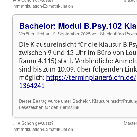
Immatrikulation/Exmatrikulation
Bachelor: Modul B.Psy.102 Kla
Veröffentlicht am
2. September 2025
von
Studienbüro Psych
Die Klausureinsicht für die Klausur B.Ps
zwischen 9 und 12 Uhr im Büro von Lou
Raum 4.115) statt. Verbindliche Anme
sind bis zum 10.09. über folgenden Link
möglich:
https://terminplaner6.dfn.d
1364241
Dieser Beitrag wurde unter
Bachelor
,
Klausureinsicht/Prüfu
Lesezeichen für den
Permalink
.
←
# Schon gewusst?
Maste
Immatrikulation/Exmatrikulation