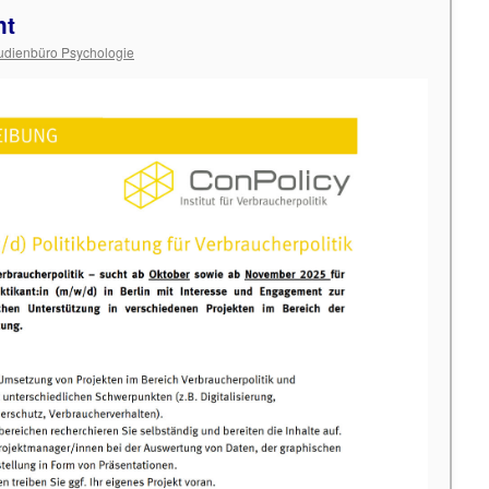
ht
udienbüro Psychologie