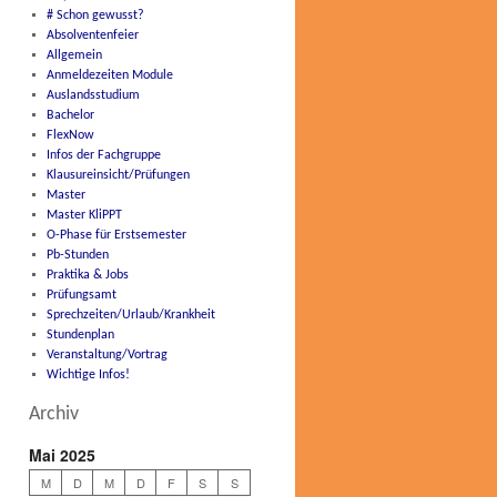
# Schon gewusst?
Absolventenfeier
Allgemein
Anmeldezeiten Module
Auslandsstudium
Bachelor
FlexNow
Infos der Fachgruppe
Klausureinsicht/Prüfungen
Master
Master KliPPT
O-Phase für Erstsemester
Pb-Stunden
Praktika & Jobs
Prüfungsamt
Sprechzeiten/Urlaub/Krankheit
Stundenplan
Veranstaltung/Vortrag
Wichtige Infos!
Archiv
Mai 2025
M
D
M
D
F
S
S