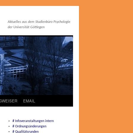
Aktuelles aus dem Studienbüro Psychologie
der Universität Göttingen
EGWEISER
EMAIL
# Infoveranstaltungen intern
# Ordnungsänderungen
# Qualitätsrunden