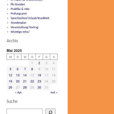
O-Phase für Erstsemester
Pb-Stunden
Praktika & Jobs
Prüfungsamt
Sprechzeiten/Urlaub/Krankheit
Stundenplan
Veranstaltung/Vortrag
Wichtige Infos!
Archiv
Mai 2025
M
D
M
D
F
S
S
1
2
3
4
5
6
7
8
9
10
11
12
13
14
15
16
17
18
19
20
21
22
23
24
25
26
27
28
29
30
31
« Apr.
Juni »
Suche