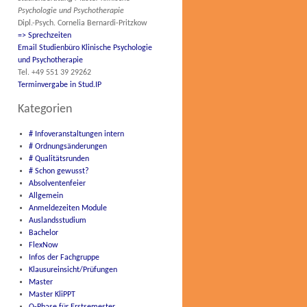
Psychologie und Psychotherapie
Dipl.-Psych. Cornelia Bernardi-Pritzkow
=> Sprechzeiten
Email Studienbüro Klinische Psychologie
und Psychotherapie
Tel. +49 551 39 29262
Terminvergabe in Stud.IP
Kategorien
# Infoveranstaltungen intern
# Ordnungsänderungen
# Qualitätsrunden
# Schon gewusst?
Absolventenfeier
Allgemein
Anmeldezeiten Module
Auslandsstudium
Bachelor
FlexNow
Infos der Fachgruppe
Klausureinsicht/Prüfungen
Master
Master KliPPT