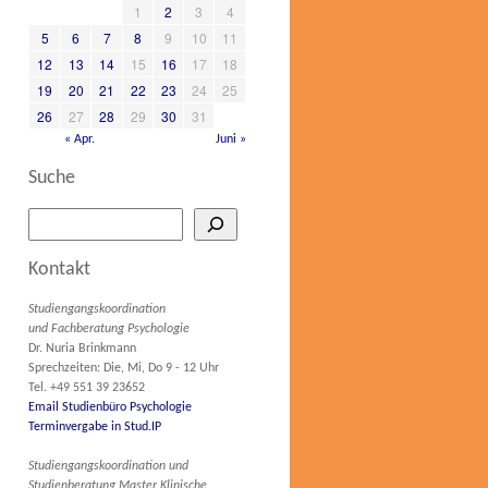
1
2
3
4
5
6
7
8
9
10
11
12
13
14
15
16
17
18
19
20
21
22
23
24
25
26
27
28
29
30
31
« Apr.
Juni »
Suche
Kontakt
Studiengangskoordination
und Fachberatung Psychologie
Dr. Nuria Brinkmann
Sprechzeiten: Die, Mi, Do 9 - 12 Uhr
Tel. +49 551 39 23652
Email Studienbüro Psychologie
Terminvergabe in Stud.IP
Studiengangskoordination und
Studienberatung Master Klinische