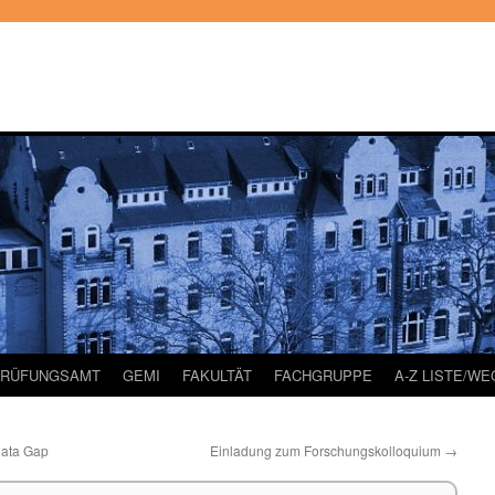
PRÜFUNGSAMT
GEMI
FAKULTÄT
FACHGRUPPE
A-Z LISTE/W
Data Gap
Einladung zum Forschungskolloquium
→