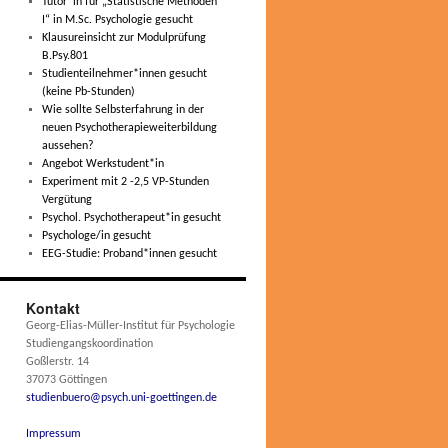
Tutor*in für „Statistische Methoden
I“ in M.Sc. Psychologie gesucht
Klausureinsicht zur Modulprüfung
B.Psy.801
Studienteilnehmer*innen gesucht
(keine Pb-Stunden)
Wie sollte Selbsterfahrung in der
neuen Psychotherapieweiterbildung
aussehen?
Angebot Werkstudent*in
Experiment mit 2 -2,5 VP-Stunden
Vergütung
Psychol. Psychotherapeut*in gesucht
Psychologe/in gesucht
EEG-Studie: Proband*innen gesucht
Kontakt
Georg-Elias-Müller-Institut für Psychologie
Studiengangskoordination
Goßlerstr. 14
37073 Göttingen
studienbuero@psych.uni-goettingen.de
Impressum