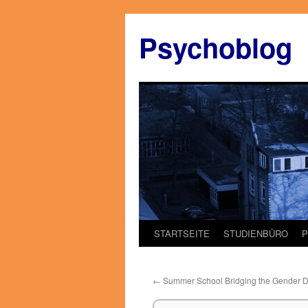
Zum
Inhalt
Psychoblog
springen
STARTSEITE
STUDIENBÜRO
←
Summer School Bridging the Gender 