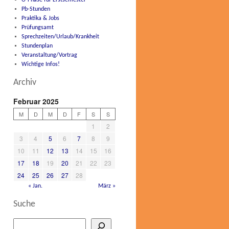
O-Phase für Erstsemester
Pb-Stunden
Praktika & Jobs
Prüfungsamt
Sprechzeiten/Urlaub/Krankheit
Stundenplan
Veranstaltung/Vortrag
Wichtige Infos!
Archiv
Februar 2025
M
D
M
D
F
S
S
1
2
3
4
5
6
7
8
9
10
11
12
13
14
15
16
17
18
19
20
21
22
23
24
25
26
27
28
« Jan.
März »
Suche