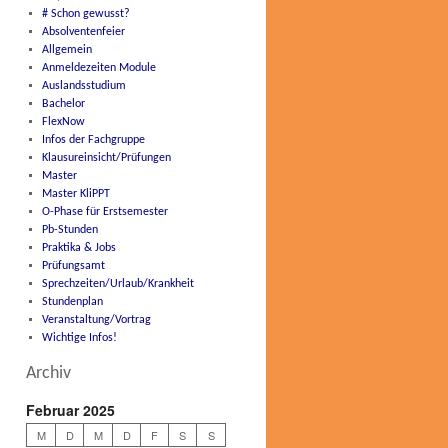
# Schon gewusst?
Absolventenfeier
Allgemein
Anmeldezeiten Module
Auslandsstudium
Bachelor
FlexNow
Infos der Fachgruppe
Klausureinsicht/Prüfungen
Master
Master KliPPT
O-Phase für Erstsemester
Pb-Stunden
Praktika & Jobs
Prüfungsamt
Sprechzeiten/Urlaub/Krankheit
Stundenplan
Veranstaltung/Vortrag
Wichtige Infos!
Archiv
Februar 2025
M
D
M
D
F
S
S