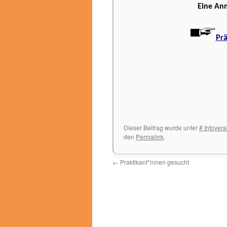
Eine Anm
Prä
Dieser Beitrag wurde unter
# Infovera
den
Permalink
.
←
Praktikant*innen gesucht