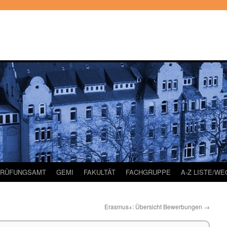
PRÜFUNGSAMT
GEMI
FAKULTÄT
FACHGRUPPE
A-Z LISTE/W
Erasmus+: Übersicht Bewerbungen
→