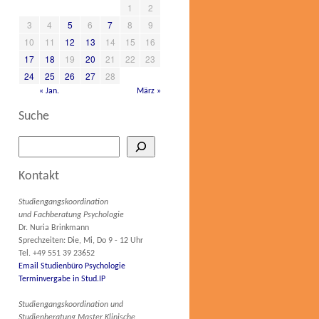
1
2
3
4
5
6
7
8
9
10
11
12
13
14
15
16
17
18
19
20
21
22
23
24
25
26
27
28
« Jan.
März »
Suche
Kontakt
Studiengangskoordination
und Fachberatung Psychologie
Dr. Nuria Brinkmann
Sprechzeiten: Die, Mi, Do 9 - 12 Uhr
Tel. +49 551 39 23652
Email Studienbüro Psychologie
Terminvergabe in Stud.IP
Studiengangskoordination und
Studienberatung Master Klinische