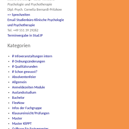
Psychologie und Psychotherapie
Dipl.-Psych. Cornelia Bernardi-Pritzkow
=> Sprechzeiten
Email Studienbüro Klinische Psychologie
und Psychotherapie
Tel. +49 551 39 29262
Terminvergabe in Stud.IP
Kategorien
# Infoveranstaltungen intern
# Ordnungsänderungen
# Qualitätsrunden
# Schon gewusst?
Absolventenfeier
Allgemein
Anmeldezeiten Module
Auslandsstudium
Bachelor
FlexNow
Infos der Fachgruppe
Klausureinsicht/Prüfungen
Master
Master KliPPT