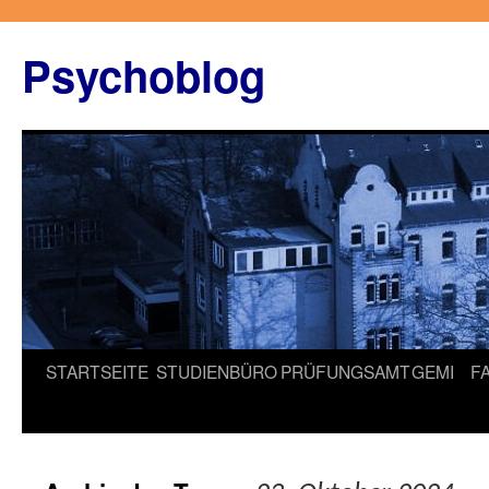
Zum
Inhalt
Psychoblog
springen
STARTSEITE
STUDIENBÜRO
PRÜFUNGSAMT
GEMI
F