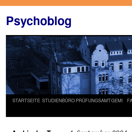
Zum
Inhalt
Psychoblog
springen
STARTSEITE
STUDIENBÜRO
PRÜFUNGSAMT
GEMI
F