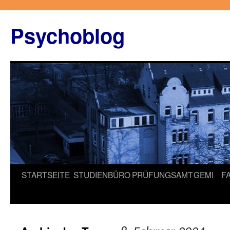
Zum
Inhalt
Psychoblog
springen
STARTSEITE
STUDIENBÜRO
PRÜFUNGSAMT
GEMI
F