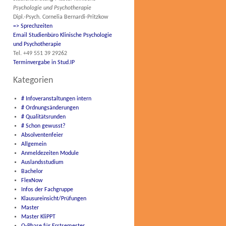
Psychologie und Psychotherapie
Dipl.-Psych. Cornelia Bernardi-Pritzkow
=> Sprechzeiten
Email Studienbüro Klinische Psychologie
und Psychotherapie
Tel. +49 551 39 29262
Terminvergabe in Stud.IP
Kategorien
# Infoveranstaltungen intern
# Ordnungsänderungen
# Qualitätsrunden
# Schon gewusst?
Absolventenfeier
Allgemein
Anmeldezeiten Module
Auslandsstudium
Bachelor
FlexNow
Infos der Fachgruppe
Klausureinsicht/Prüfungen
Master
Master KliPPT