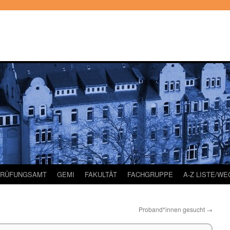
PRÜFUNGSAMT
GEMI
FAKULTÄT
FACHGRUPPE
A-Z LISTE/W
Proband*innen gesucht
→