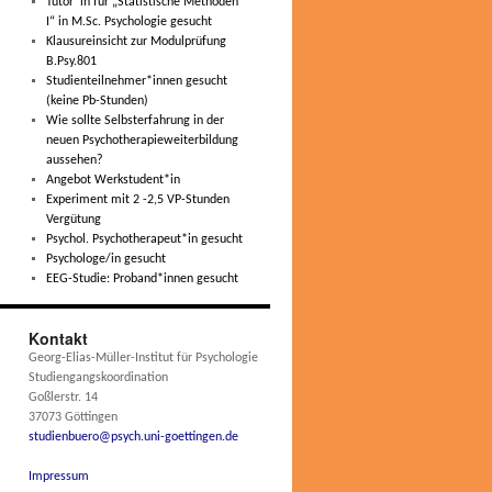
Tutor*in für „Statistische Methoden
I“ in M.Sc. Psychologie gesucht
Klausureinsicht zur Modulprüfung
B.Psy.801
Studienteilnehmer*innen gesucht
(keine Pb-Stunden)
Wie sollte Selbsterfahrung in der
neuen Psychotherapieweiterbildung
aussehen?
Angebot Werkstudent*in
Experiment mit 2 -2,5 VP-Stunden
Vergütung
Psychol. Psychotherapeut*in gesucht
Psychologe/in gesucht
EEG-Studie: Proband*innen gesucht
Kontakt
Georg-Elias-Müller-Institut für Psychologie
Studiengangskoordination
Goßlerstr. 14
37073 Göttingen
studienbuero@psych.uni-goettingen.de
Impressum