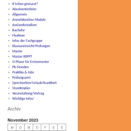
# Schon gewusst?
Absolventenfeier
Allgemein
Anmeldezeiten Module
Auslandsstudium
Bachelor
FlexNow
Infos der Fachgruppe
Klausureinsicht/Prüfungen
Master
Master KliPPT
O-Phase für Erstsemester
Pb-Stunden
Praktika & Jobs
Prüfungsamt
Sprechzeiten/Urlaub/Krankheit
Stundenplan
Veranstaltung/Vortrag
Wichtige Infos!
Archiv
November 2023
M
D
M
D
F
S
S