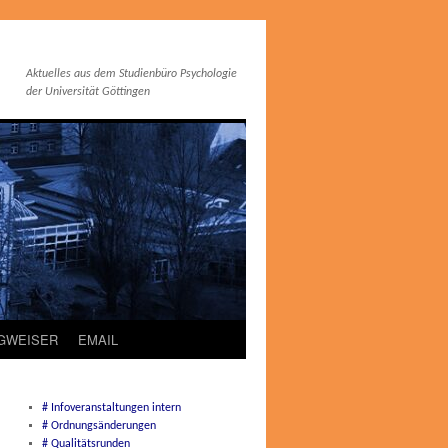
Aktuelles aus dem Studienbüro Psychologie
der Universität Göttingen
EGWEISER
EMAIL
# Infoveranstaltungen intern
# Ordnungsänderungen
# Qualitätsrunden