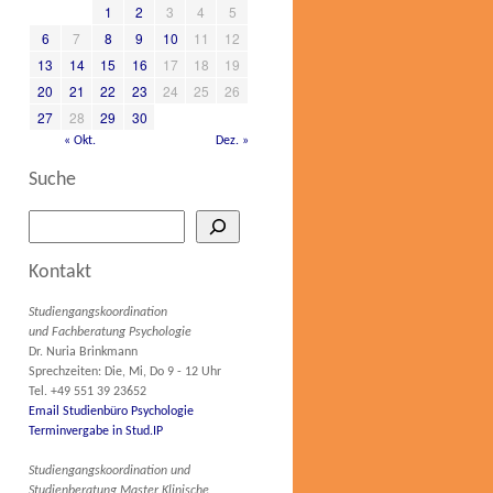
1
2
3
4
5
6
7
8
9
10
11
12
13
14
15
16
17
18
19
20
21
22
23
24
25
26
27
28
29
30
« Okt.
Dez. »
Suche
Kontakt
Studiengangskoordination
und Fachberatung Psychologie
Dr. Nuria Brinkmann
Sprechzeiten: Die, Mi, Do 9 - 12 Uhr
Tel. +49 551 39 23652
Email Studienbüro Psychologie
Terminvergabe in Stud.IP
Studiengangskoordination und
Studienberatung Master Klinische