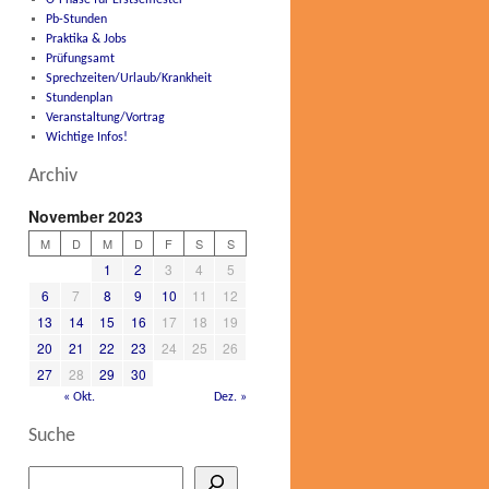
O-Phase für Erstsemester
Pb-Stunden
Praktika & Jobs
Prüfungsamt
Sprechzeiten/Urlaub/Krankheit
Stundenplan
Veranstaltung/Vortrag
Wichtige Infos!
Archiv
November 2023
M
D
M
D
F
S
S
1
2
3
4
5
6
7
8
9
10
11
12
13
14
15
16
17
18
19
20
21
22
23
24
25
26
27
28
29
30
« Okt.
Dez. »
Suche