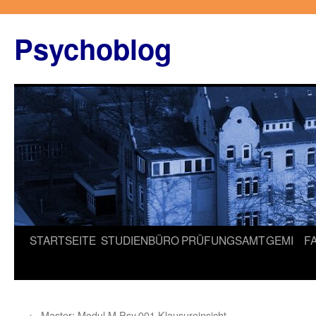
Zum
Inhalt
Psychoblog
springen
STARTSEITE
STUDIENBÜRO
PRÜFUNGSAMT
GEMI
F
←
Master: Modul M.Psy.001 Klausureinsicht