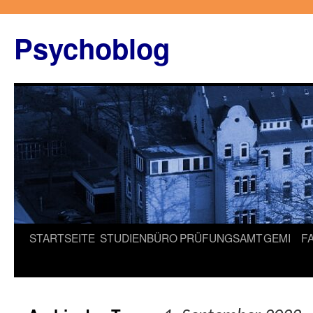
Zum
Inhalt
Psychoblog
springen
STARTSEITE
STUDIENBÜRO
PRÜFUNGSAMT
GEMI
F